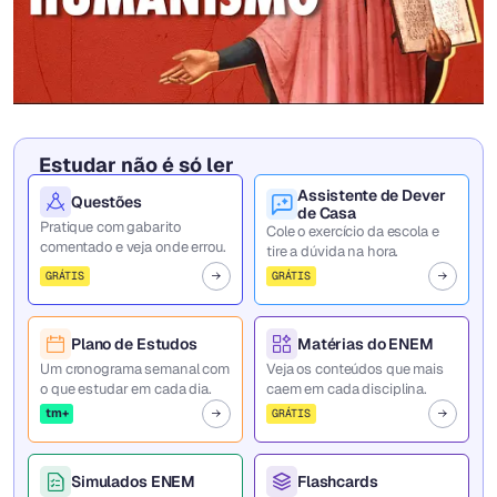
Estudar não é só ler
Assistente de Dever
Questões
de Casa
Pratique com gabarito
Cole o exercício da escola e
comentado e veja onde errou.
tire a dúvida na hora.
GRÁTIS
GRÁTIS
Plano de Estudos
Matérias do ENEM
Um cronograma semanal com
Veja os conteúdos que mais
o que estudar em cada dia.
caem em cada disciplina.
tm+
GRÁTIS
Simulados ENEM
Flashcards