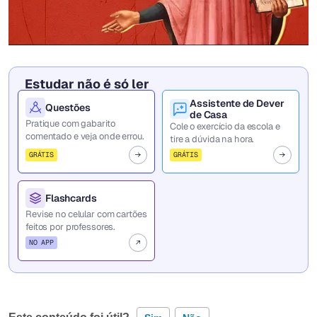
Estudar não é só ler
Assistente de Dever
Questões
de Casa
Pratique com gabarito
Cole o exercício da escola e
comentado e veja onde errou.
tire a dúvida na hora.
GRÁTIS
GRÁTIS
Flashcards
Revise no celular com cartões
feitos por professores.
NO APP