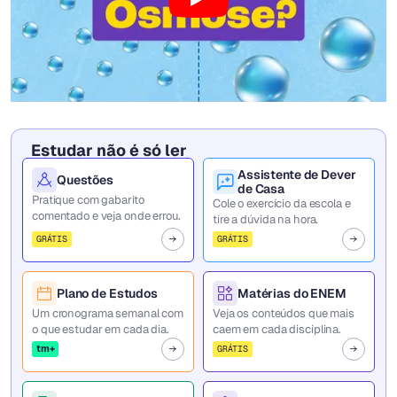
Estudar não é só ler
Assistente de Dever
Questões
de Casa
Pratique com gabarito
Cole o exercício da escola e
comentado e veja onde errou.
tire a dúvida na hora.
GRÁTIS
GRÁTIS
Plano de Estudos
Matérias do ENEM
Um cronograma semanal com
Veja os conteúdos que mais
o que estudar em cada dia.
caem em cada disciplina.
tm+
GRÁTIS