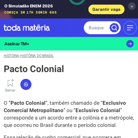
O Simuladão ENEM 2026
×
Garantir vaga
COMEÇA EM
17H 58MIN 07S
Busque
MEN
Assinar TM+
HISTÓRIA
›
HISTÓRIA DO BRASIL
Pacto Colonial
Salvar
O “
Pacto Colonial
”, também chamado de “
Exclusivo
Comercial Metropolitano
” ou “
Exclusivo Colonial
”
corresponde a um acordo entre a colônia e a metrópole,
que ocorreu no Brasil durante o período colonial.
Essa relação de cunho comercial, que ocorrera em