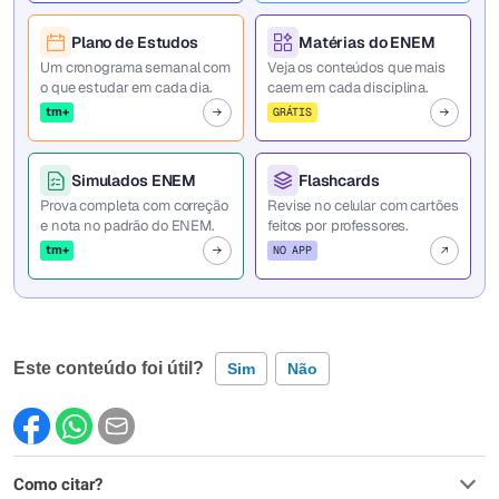
Plano de Estudos
Matérias do ENEM
Um cronograma semanal com
Veja os conteúdos que mais
o que estudar em cada dia.
caem em cada disciplina.
tm+
GRÁTIS
Simulados ENEM
Flashcards
Prova completa com correção
Revise no celular com cartões
e nota no padrão do ENEM.
feitos por professores.
tm+
NO APP
Este conteúdo foi útil?
Sim
Não
Este conteúdo contém informação incorreta
Como citar?
Este conteúdo não tem a informação que procuro