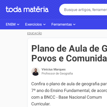
ENEM
Exercícios
Ferramentas
EDUCAÇÃO
Página Inicial ENEM
ENEM
Ajudante de Dever de Casa
Plano de Estudos
Matemática
Corretor de Redação
Plano de Aula de G
Matérias do ENEM
Português
Exercícios
Povos e Comunidad
Corretor de Redação
História
Gerador Referências Bibliográfi
Vinícius Marques
Exercícios ENEM
Biologia
Professor de Geografia
Simulados ENEM
Inglês
Confira o plano de aula de geografia par
7º ano do Ensino Fundamental, de acor
Tira Dúvidas
Geografia
com a BNCC - Base Nacional Comum
Simulador SiSU
Física
Curricular.