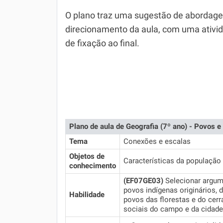
Química
O plano traz uma sugestão de abordag
Todos os Exercícios
direcionamento da aula, com uma ativi
de fixação ao final.
Plano de aula de Geografia (7º ano) - Povos 
Tema
Conexões e escalas
Objetos de
Características da população 
conhecimento
(EF07GE03)
Selecionar argum
povos indígenas originários
Habilidade
povos das florestas e do cerra
sociais do campo e da cidade