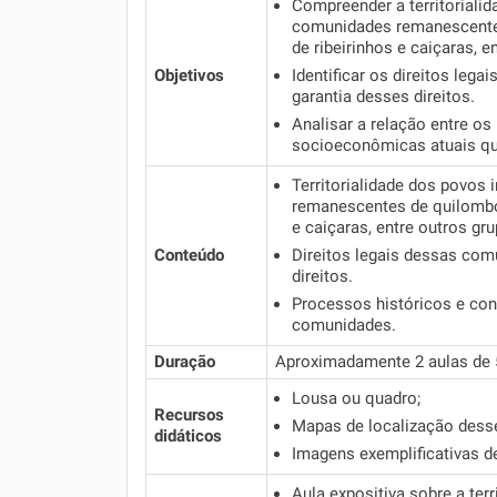
Compreender a territorialid
comunidades remanescentes
de ribeirinhos e caiçaras, 
Objetivos
Identificar os direitos leg
garantia desses direitos.
Analisar a relação entre o
socioeconômicas atuais q
Territorialidade dos povos 
remanescentes de quilombos
e caiçaras, entre outros gr
Conteúdo
Direitos legais dessas com
direitos.
Processos históricos e co
comunidades.
Duração
Aproximadamente 2 aulas de 
Lousa ou quadro;
Recursos
Mapas de localização dess
didáticos
Imagens exemplificativas 
Aula expositiva sobre a terr