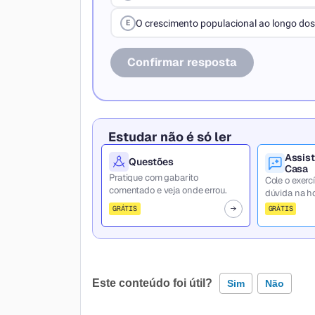
O crescimento populacional ao longo do
E
Confirmar resposta
Estudar não é só ler
Assist
Questões
Casa
Pratique com gabarito
Cole o exercí
comentado e veja onde errou.
dúvida na ho
GRÁTIS
GRÁTIS
Este conteúdo foi útil?
Sim
Não