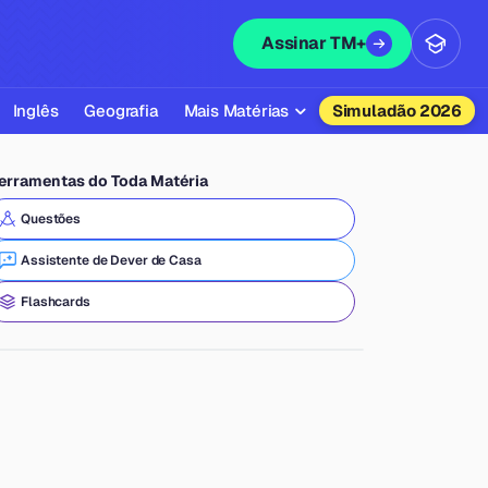
Assinar TM+
Inglês
Geografia
Mais Matérias
Simuladão 2026
Biologia
erramentas do Toda Matéria
Química
Questões
Física
Assistente de Dever de Casa
Filosofia
Flashcards
Literatura
Sociologia
Educação Física
Todas as Matérias