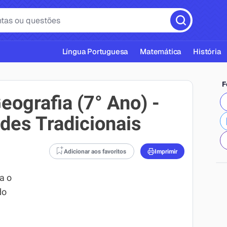
Língua Portuguesa
Matemática
História
F
eografia (7° Ano) -
es Tradicionais
cas ABNT
Adicionar aos favoritos
Imprimir
a o
do