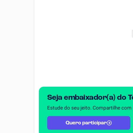
Seja embaixador(a) do 
Estude do seu jeito. Compartilhe com
Quero participar