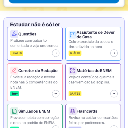
Estudar não é só ler
Assistente de Dever
Questões
de Casa
Pratique com gabarito
Cole o exercício da escola e
comentado e veja onde errou.
tire a dúvida na hora.
GRÁTIS
GRÁTIS
Corretor de Redação
Matérias do ENEM
Envie sua redação e receba
Veja os conteúdos que mais
nota nas 5 competências do
caem em cada disciplina.
ENEM.
tm+
GRÁTIS
Simulados ENEM
Flashcards
Prova completa com correção
Revise no celular com cartões
e nota no padrão do ENEM.
feitos por professores.