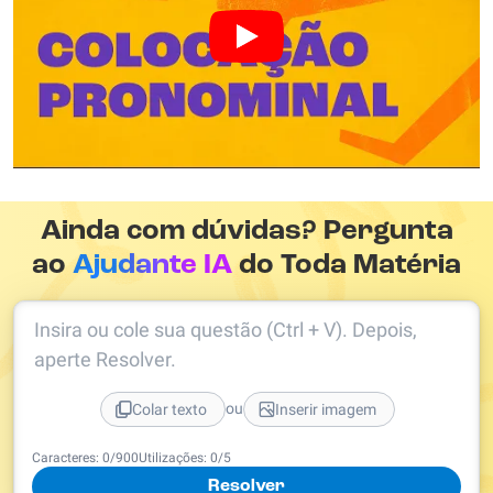
Ainda com dúvidas? Pergunta
ao
Ajudante IA
do Toda Matéria
Insira ou cole sua questão (Ctrl + V). Depois,
aperte Resolver.
ou
Colar texto
Inserir imagem
Caracteres:
0
/
900
Utilizações:
0
/5
Resolver