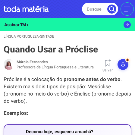
Busque
MEN
Assinar TM+
LÍNGUA PORTUGUESA
›
SINTAXE
Quando Usar a Próclise
+
Márcia Fernandes
Professora de Língua Portuguesa e Literatura
Salvar
Próclise é a colocação do
pronome
antes
do
verbo
.
Existem mais dois tipos de posição: Mesóclise
(pronome no meio do verbo) e Ênclise (pronome depois
do verbo).
Exemplos:
Decorou hoje, esqueceu amanhã?