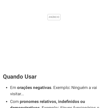
Quando Usar
Em
orações negativas
. Exemplo
:
Ninguém a vai
visitar...
Com
pronomes relativos, indefinidos ou
demonstrativos
. Exemplo
:
Alguns funcionários o