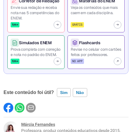
Corretor de Redação
Matérias do ENEM
Envie sua redação e receba
Veja os conteúdos que mais
nota nas 5 competências do
caem em cada disciplina.
ENEM.
tm+
GRÁTIS
Simulados ENEM
Flashcards
Prova completa com correção
Revise no celular com cartões
e nota no padrão do ENEM.
feitos por professores.
tm+
NO APP
Este conteúdo foi útil?
Sim
Não
Este conteúdo contém informação incorreta
Este conteúdo não tem a informação que procuro
Márcia Fernandes
Professora, produz conteúdos educativos desde 2015.