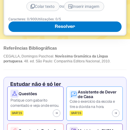
ou
Colar texto
Inserir imagem
Caracteres:
0
/
900
Utilizações:
0
/5
Resolver
Referências Bibliográficas
CEGALLA, Domingos Paschoal.
Novíssima Gramática da Língua
portuguesa
. 48. ed. São Paulo: Companhia Editora Nacional, 2010.
Estudar não é só ler
Assistente de Dever
Questões
de Casa
Pratique com gabarito
Cole o exercício da escola e
comentado e veja onde errou.
tire a dúvida na hora.
GRÁTIS
GRÁTIS