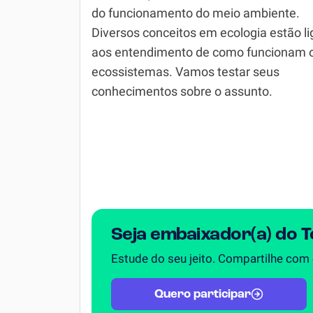
do funcionamento do meio ambiente.
Simulador SiSU
Física
Diversos conceitos em ecologia estão l
aos entendimento de como funcionam 
Química
ecossistemas. Vamos testar seus
Todos os Exercícios
conhecimentos sobre o assunto.
Seja embaixador(a) do 
Estude do seu jeito. Compartilhe com
Quero participar