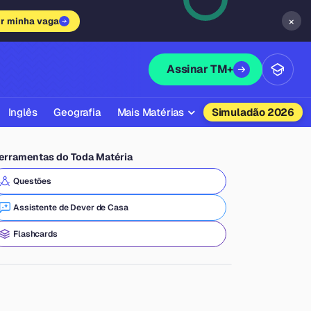
×
ir minha vaga
Assinar TM+
Inglês
Geografia
Mais Matérias
Simuladão 2026
Biologia
erramentas do Toda Matéria
Química
Questões
Física
Assistente de Dever de Casa
Filosofia
Flashcards
Literatura
Sociologia
Educação Física