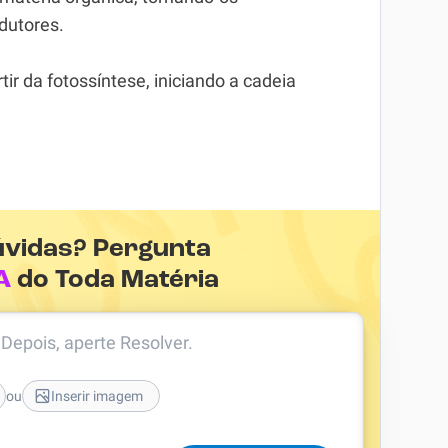
dutores.
ir da fotossíntese, iniciando a cadeia
úvidas? Pergunta
A
do Toda Matéria
. Depois, aperte Resolver.
ou
Inserir imagem