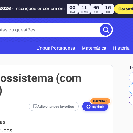
00
11
05
15
 2026
· inscrições encerram em
Garant
DIAS
HORAS
MIN
SEG
Língua Portuguesa
Matemática
História
F
cossistema (com
)
cas ABNT
+
NOVIDADE
Adicionar aos favoritos
Imprimir
cas
studos