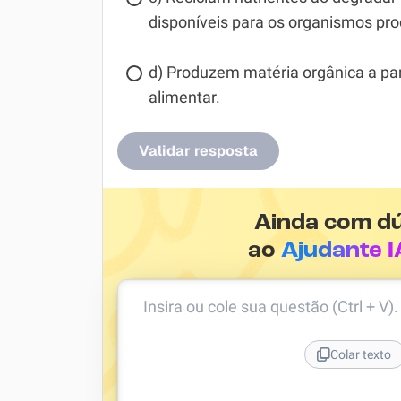
disponíveis para os organismos pro
d) Produzem matéria orgânica a part
alimentar.
Validar resposta
Ainda com d
ao
Ajudante I
Insira ou cole sua questão (Ctrl + V)
Colar texto