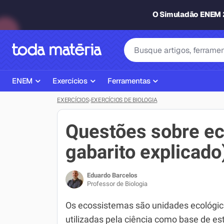
O Simuladão ENEM
ENEM
Exercícios
Ferramentas
EXERCÍCIOS
›
EXERCÍCIOS DE BIOLOGIA
Página Inicial ENEM
ENEM
Ajudante de Dever de Casa
Plano de Estudos
Matemática
Corretor de Redação
Questões sobre e
Matérias do ENEM
Português
Exercícios
gabarito explicado
Corretor de Redação
História
Gerador Referências Bibliográfi
Eduardo Barcelos
Exercícios ENEM
Biologia
Professor de Biologia
Simulados ENEM
Inglês
Os ecossistemas são unidades ecológi
utilizadas pela ciência como base de e
Tira Dúvidas
Geografia