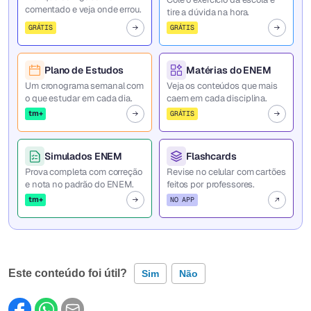
comentado e veja onde errou.
tire a dúvida na hora.
GRÁTIS
GRÁTIS
Plano de Estudos
Matérias do ENEM
Um cronograma semanal com
Veja os conteúdos que mais
o que estudar em cada dia.
caem em cada disciplina.
tm+
GRÁTIS
Simulados ENEM
Flashcards
Prova completa com correção
Revise no celular com cartões
e nota no padrão do ENEM.
feitos por professores.
tm+
NO APP
Este conteúdo foi útil?
Sim
Não