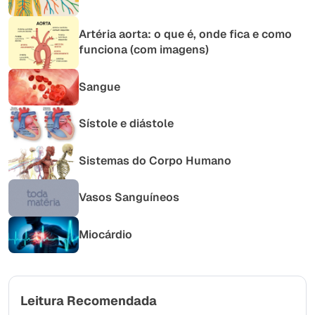
Artéria aorta: o que é, onde fica e como
funciona (com imagens)
Sangue
Sístole e diástole
Sistemas do Corpo Humano
Vasos Sanguíneos
Miocárdio
Leitura Recomendada