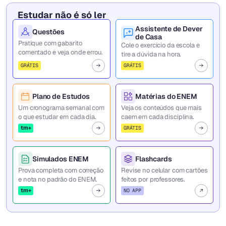
Estudar não é só ler
Assistente de Dever
Questões
de Casa
Pratique com gabarito
Cole o exercício da escola e
comentado e veja onde errou.
tire a dúvida na hora.
GRÁTIS
GRÁTIS
Plano de Estudos
Matérias do ENEM
Um cronograma semanal com
Veja os conteúdos que mais
o que estudar em cada dia.
caem em cada disciplina.
tm+
GRÁTIS
Simulados ENEM
Flashcards
Prova completa com correção
Revise no celular com cartões
e nota no padrão do ENEM.
feitos por professores.
tm+
NO APP