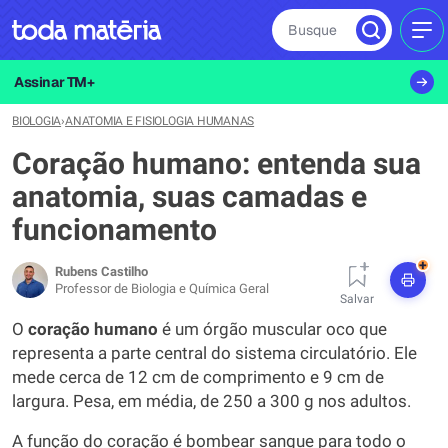
Busque
MEN
Assinar TM+
BIOLOGIA
›
ANATOMIA E FISIOLOGIA HUMANAS
Coração humano: entenda sua
anatomia, suas camadas e
funcionamento
+
Rubens Castilho
Professor de Biologia e Química Geral
Salvar
O
coração humano
é um órgão muscular oco que
representa a parte central do sistema circulatório. Ele
mede cerca de 12 cm de comprimento e 9 cm de
largura. Pesa, em média, de 250 a 300 g nos adultos.
A função do coração é bombear sangue para todo o