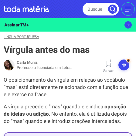
Busque
MEN
Assinar TM+
LÍNGUA PORTUGUESA
Vírgula antes do mas
+
Carla Muniz
Professora licenciada em Letras
Salvar
O posicionamento da vírgula em relação ao vocábulo
“mas” está diretamente relacionado com a função que
ele exerce na frase.
A vírgula precede o "mas" quando ele indica
oposição
de ideias
ou
adição
. No entanto, ela é utilizada depois
do "mas" quando ele introduz orações intercaladas.