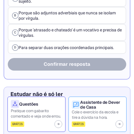
sujeito.
Porque são adjuntos adverbiais que nunca se isolam
B
por vírgula.
Porque 'atrasado e chateado' é um vocativo e precisa de
C
vírgulas.
Para separar duas orações coordenadas principais.
D
Confirmar resposta
Estudar não é só ler
Assistente de Dever
Questões
de Casa
Pratique com gabarito
Cole o exercício da escola e
comentado e veja onde errou.
tire a dúvida na hora.
GRÁTIS
GRÁTIS