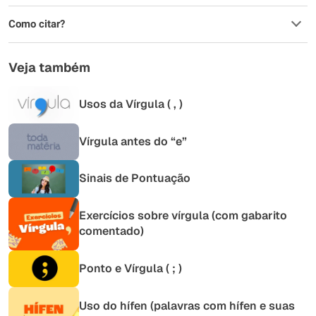
Como citar?
Veja também
Usos da Vírgula ( , )
Vírgula antes do “e”
Sinais de Pontuação
Exercícios sobre vírgula (com gabarito
comentado)
Ponto e Vírgula ( ; )
Uso do hífen (palavras com hífen e suas