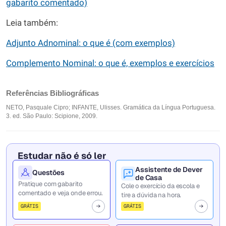
gabarito comentado)
Leia também:
Adjunto Adnominal: o que é (com exemplos)
Complemento Nominal: o que é, exemplos e exercícios
Referências Bibliográficas
NETO, Pasquale Cipro; INFANTE, Ulisses. Gramática da Língua Portuguesa.
3. ed. São Paulo: Scipione, 2009.
Estudar não é só ler
Assistente de Dever
Questões
de Casa
Pratique com gabarito
Cole o exercício da escola e
comentado e veja onde errou.
tire a dúvida na hora.
GRÁTIS
GRÁTIS