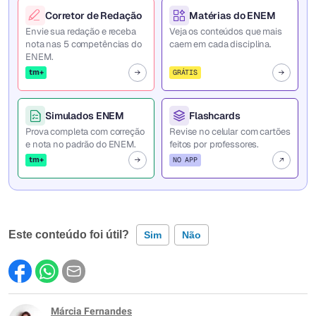
Corretor de Redação
Matérias do ENEM
Envie sua redação e receba
Veja os conteúdos que mais
nota nas 5 competências do
caem em cada disciplina.
ENEM.
tm+
GRÁTIS
Simulados ENEM
Flashcards
Prova completa com correção
Revise no celular com cartões
e nota no padrão do ENEM.
feitos por professores.
tm+
NO APP
Este conteúdo foi útil?
Sim
Não
Este conteúdo contém informação incorreta
Este conteúdo não tem a informação que procuro
Márcia Fernandes