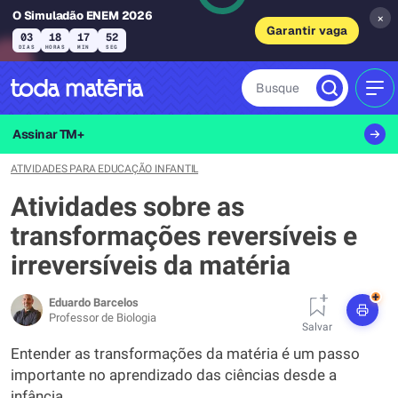
O Simuladão ENEM 2026
×
Garantir vaga
03
18
17
51
DIAS
HORAS
MIN
SEG
Busque
MEN
Assinar TM+
ATIVIDADES PARA EDUCAÇÃO INFANTIL
Atividades sobre as
transformações reversíveis e
irreversíveis da matéria
+
Eduardo Barcelos
Professor de Biologia
Salvar
Entender as transformações da matéria é um passo
importante no aprendizado das ciências desde a
infância.