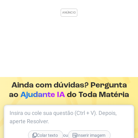
Ainda com dúvidas? Pergunta
ao
Ajudante IA
do Toda Matéria
Insira ou cole sua questão (Ctrl + V). Depois,
aperte Resolver.
ou
Colar texto
Inserir imagem