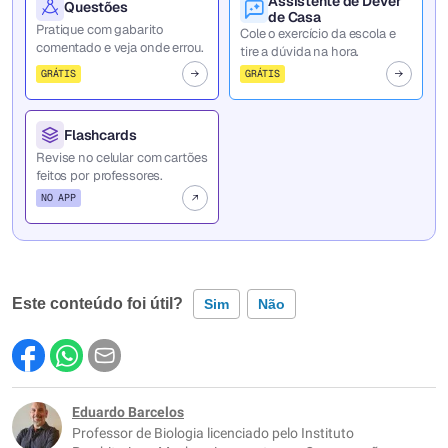
Assistente de Dever
Questões
de Casa
Pratique com gabarito
Cole o exercício da escola e
comentado e veja onde errou.
tire a dúvida na hora.
GRÁTIS
GRÁTIS
Flashcards
Revise no celular com cartões
feitos por professores.
NO APP
Este conteúdo foi útil?
Sim
Não
Este conteúdo contém informação incorreta
Este conteúdo não tem a informação que procuro
Eduardo Barcelos
Professor de Biologia licenciado pelo Instituto