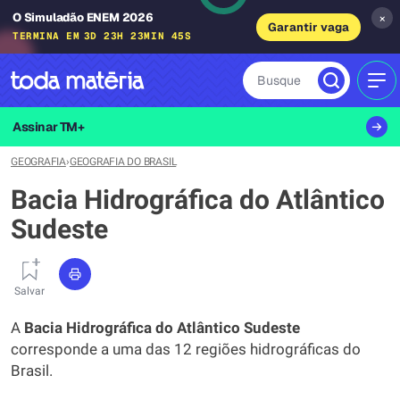
O Simuladão ENEM 2026
×
Garantir vaga
TERMINA EM
3D 23H 23MIN 44S
Busque
MEN
Assinar TM+
GEOGRAFIA
›
GEOGRAFIA DO BRASIL
Bacia Hidrográfica do Atlântico
Sudeste
Salvar
A
Bacia Hidrográfica do Atlântico Sudeste
corresponde a uma das 12 regiões hidrográficas do
Brasil.