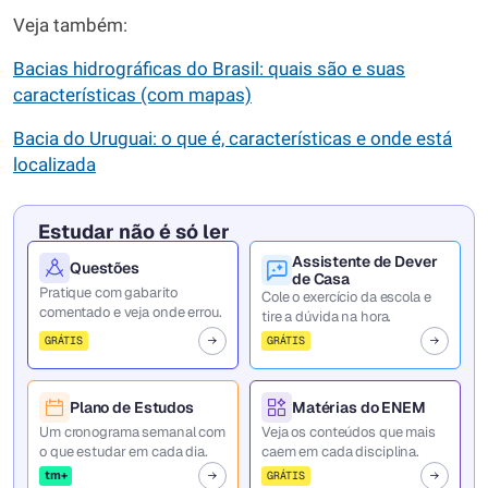
Veja também:
Bacias hidrográficas do Brasil: quais são e suas
características (com mapas)
Bacia do Uruguai: o que é, características e onde está
localizada
Estudar não é só ler
Assistente de Dever
Questões
de Casa
Pratique com gabarito
Cole o exercício da escola e
comentado e veja onde errou.
tire a dúvida na hora.
GRÁTIS
GRÁTIS
Plano de Estudos
Matérias do ENEM
Um cronograma semanal com
Veja os conteúdos que mais
o que estudar em cada dia.
caem em cada disciplina.
tm+
GRÁTIS