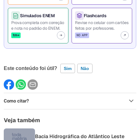
Simulados ENEM
Flashcards
Prova completa com correção
Revise no celular com cartões
e nota no padrão do ENEM.
feitos por professores.
tm+
NO APP
Este conteúdo foi útil?
Sim
Não
Este conteúdo contém informação incorreta
Como citar?
Este conteúdo não tem a informação que procuro
Outro
Veja também
Bacia Hidrográfica do Atlântico Leste