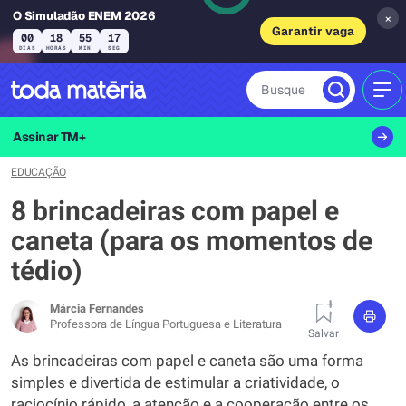
O Simuladão ENEM 2026
×
Garantir vaga
00
18
55
16
DIAS
HORAS
MIN
SEG
Busque
MEN
Assinar TM+
EDUCAÇÃO
8 brincadeiras com papel e
caneta (para os momentos de
tédio)
Márcia Fernandes
Professora de Língua Portuguesa e Literatura
Salvar
As brincadeiras com papel e caneta são uma forma
simples e divertida de estimular a criatividade, o
raciocínio rápido, a atenção e a cooperação entre os