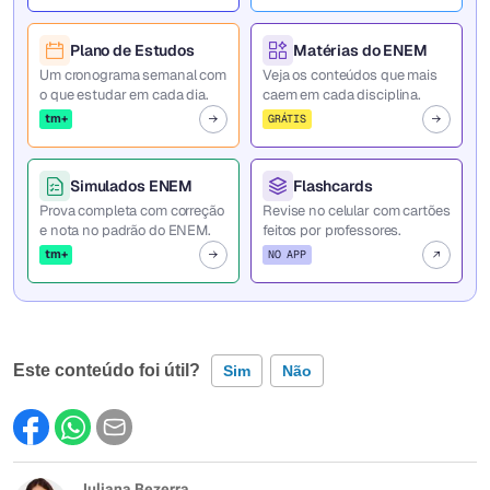
Plano de Estudos
Matérias do ENEM
Um cronograma semanal com
Veja os conteúdos que mais
o que estudar em cada dia.
caem em cada disciplina.
tm+
GRÁTIS
Simulados ENEM
Flashcards
Prova completa com correção
Revise no celular com cartões
e nota no padrão do ENEM.
feitos por professores.
tm+
NO APP
Este conteúdo foi útil?
Sim
Não
Este conteúdo contém informação incorreta
Este conteúdo não tem a informação que procuro
Juliana Bezerra