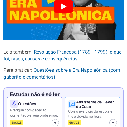
Leia também:
Revolução Francesa (1789 - 1799): o que
foi, fases, causas e consequências
Para praticar:
Questões sobre a Era Napoleônica (com
gabarito e comentários)
Estudar não é só ler
Assistente de Dever
Questões
de Casa
Pratique com gabarito
Cole o exercício da escola e
comentado e veja onde errou.
tire a dúvida na hora.
GRÁTIS
GRÁTIS