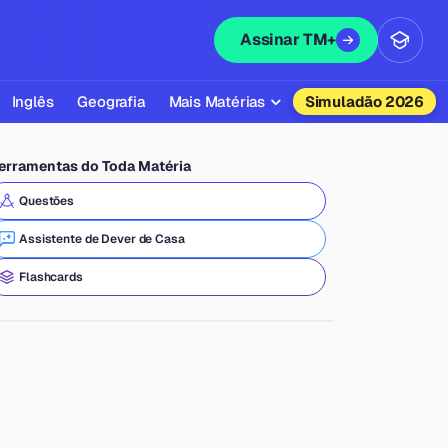
Assinar TM+
Inglês
Geografia
Mais Matérias
Simuladão 2026
Biologia
erramentas do Toda Matéria
Química
Questões
Física
Assistente de Dever de Casa
Filosofia
Flashcards
Literatura
Sociologia
Educação Física
Todas as Matérias