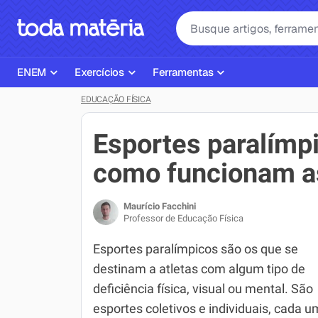
ENEM
Exercícios
Ferramentas
EDUCAÇÃO FÍSICA
Página Inicial ENEM
ENEM
Ajudante de Dever de Casa
Plano de Estudos
Matemática
Corretor de Redação
Esportes paralímpi
Matérias do ENEM
Português
Exercícios
como funcionam as
Corretor de Redação
História
Gerador Referências Bibliográfi
Maurício Facchini
Exercícios ENEM
Biologia
Professor de Educação Física
Simulados ENEM
Inglês
Esportes paralímpicos são os que se
destinam a atletas com algum tipo de
Tira Dúvidas
Geografia
deficiência física, visual ou mental. São
Simulador SiSU
Física
esportes coletivos e individuais, cada u