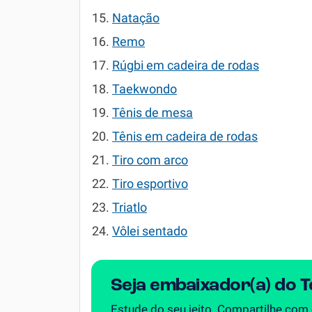
Natação
Remo
Rúgbi em cadeira de rodas
Taekwondo
Tênis de mesa
Tênis em cadeira de rodas
Tiro com arco
Tiro esportivo
Triatlo
Vôlei sentado
Seja embaixador(a) do 
Estude do seu jeito. Compartilhe com