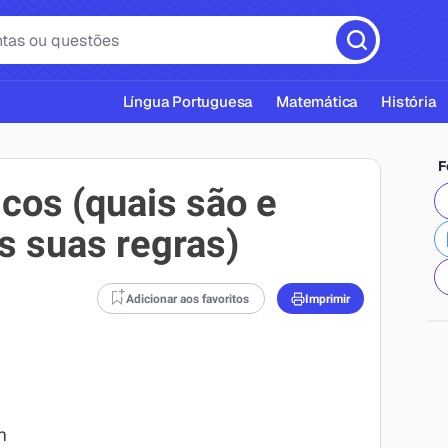
Língua Portuguesa
Matemática
História
F
cos (quais são e
 suas regras)
cas ABNT
Adicionar aos favoritos
Imprimir
m