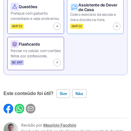
Assistente de Dever
Questões
de Casa
Pratique com gabarito
Cole o exercício da escola e
comentado e veja onde errou.
tire a dúvida na hora.
GRÁTIS
GRÁTIS
Flashcards
Revise no celular com cartões
feitos por professores.
NO APP
Este conteúdo foi útil?
Sim
Não
Este conteúdo contém informação incorreta
Este conteúdo não tem a informação que procuro
Revisão por
Maurício Facchini