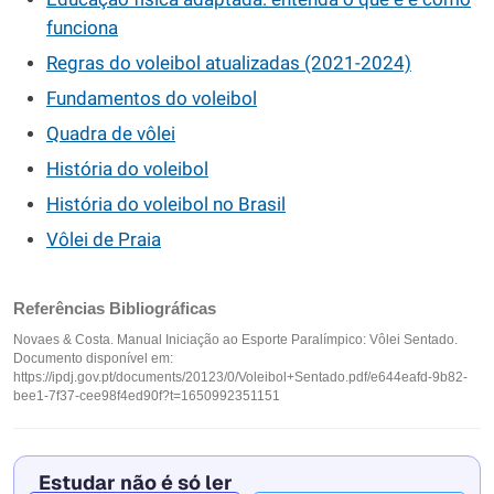
funciona
Regras do voleibol atualizadas (2021-2024)
Fundamentos do voleibol
Quadra de vôlei
História do voleibol
História do voleibol no Brasil
Vôlei de Praia
Referências Bibliográficas
Novaes & Costa. Manual Iniciação ao Esporte Paralímpico: Vôlei Sentado.
Documento disponível em:
https://ipdj.gov.pt/documents/20123/0/Voleibol+Sentado.pdf/e644eafd-9b82-
bee1-7f37-cee98f4ed90f?t=1650992351151
Estudar não é só ler