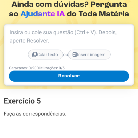
Ainda com dúvidas? Pergunta
ao
Ajudante IA
do Toda Matéria
Insira ou cole sua questão (Ctrl + V). Depois,
aperte Resolver.
ou
Colar texto
Inserir imagem
Caracteres:
0
/
900
Utilizações:
0
/5
Resolver
Exercício 5
Faça as correspondências.