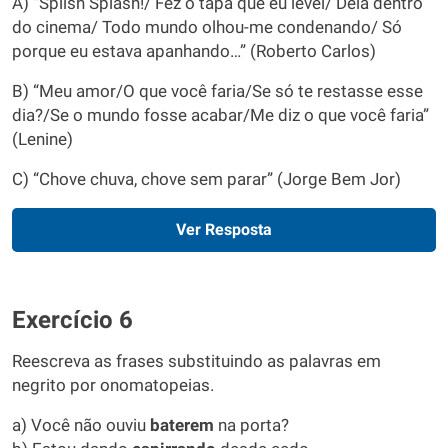
A) “Splish Splash!/ Fez o tapa que eu levei/ Dela dentro
do cinema/ Todo mundo olhou-me condenando/ Só
porque eu estava apanhando…” (Roberto Carlos)
B) “Meu amor/O que você faria/Se só te restasse esse
dia?/Se o mundo fosse acabar/Me diz o que você faria”
(Lenine)
C) “Chove chuva, chove sem parar” (Jorge Bem Jor)
Ver Resposta
Exercício 6
Reescreva as frases substituindo as palavras em
negrito por onomatopeias.
a) Você não ouviu
baterem
na porta?