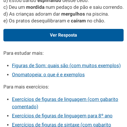
b) Estou dando
espirrando
desde cedo.
c) Deu um
mordida
num pedaço de pão e saiu correndo.
d) As crianças adoram dar
mergulhos
na piscina.
e) Os pratos desequilibraram e
caíram
no chão.
Ver Resposta
Para estudar mais:
Figuras de Som: quais são (com muitos exemplos)
Onomatopeia: o que é e exemplos
Para mais exercícios:
Exercícios de figuras de linguagem (com gabarito
comentado)
Exercícios de figuras de linguagem para 8º ano
Exercícios de figuras de sintaxe (com gabarito