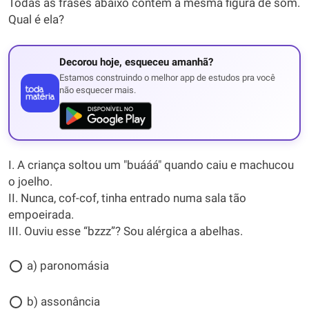
Todas as frases abaixo contêm a mesma figura de som.
Qual é ela?
Decorou hoje, esqueceu amanhã?
Estamos construindo o melhor app de estudos pra você
não esquecer mais.
I. A criança soltou um "buááá" quando caiu e machucou
o joelho.
II. Nunca, cof-cof, tinha entrado numa sala tão
empoeirada.
III. Ouviu esse “bzzz”? Sou alérgica a abelhas.
a) paronomásia
b) assonância