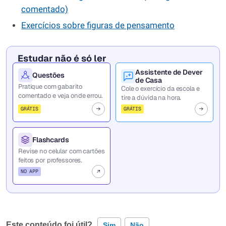
comentado)
Exercícios sobre figuras de pensamento
Estudar não é só ler
Assistente de Dever
Questões
de Casa
Pratique com gabarito
Cole o exercício da escola e
comentado e veja onde errou.
tire a dúvida na hora.
GRÁTIS
GRÁTIS
Flashcards
Revise no celular com cartões
feitos por professores.
NO APP
Este conteúdo foi útil?
Sim
Não