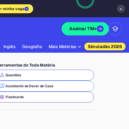
×
ir minha vaga
Assinar TM+
Inglês
Geografia
Mais Matérias
Simuladão 2026
Biologia
erramentas do Toda Matéria
Química
Questões
Física
Assistente de Dever de Casa
Filosofia
Flashcards
Literatura
Sociologia
Educação Física