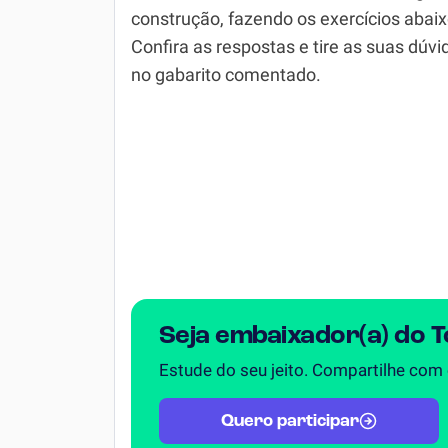
construção, fazendo os exercícios abaix
Simulador SiSU
Física
Confira as respostas e tire as suas dúvi
no gabarito comentado.
Química
Todos os Exercícios
Seja embaixador(a) do 
Estude do seu jeito. Compartilhe com
Quero participar