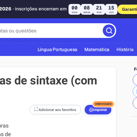
00
08
21
15
 2026
· inscrições encerram em
Garant
DIAS
HORAS
MIN
SEG
Língua Portuguesa
Matemática
História
F
ras de sintaxe (com
cas ABNT
+
NOVIDADE
Adicionar aos favoritos
Imprimir
uras
as de