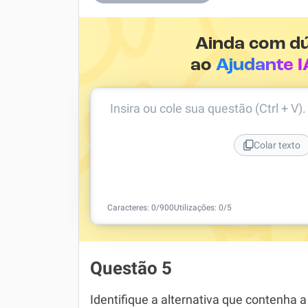
Ainda com d
ao
Ajudante I
Insira ou cole sua questão (Ctrl + V)
Colar texto
Caracteres:
0
/
900
Utilizações:
0
/5
Questão 5
Identifique a alternativa que contenha