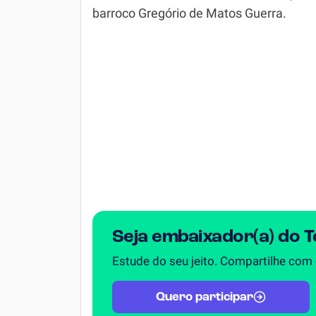
barroco Gregório de Matos Guerra.
Simulador SiSU
Física
Química
Todos os Exercícios
Seja embaixador(a) do 
Estude do seu jeito. Compartilhe com
Quero participar