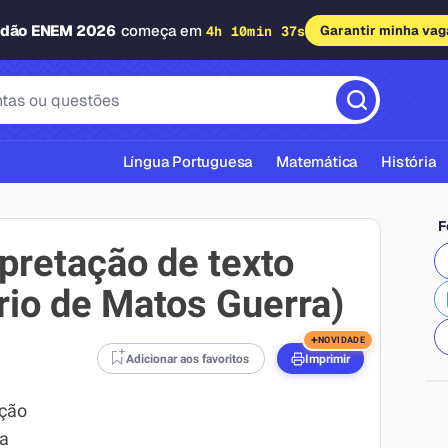
adão ENEM 2026
começa em
4h 10min 36s
Garantir minha vag
Língua Portuguesa
Matemática
História
F
rpretação de texto
rio de Matos Guerra)
cas ABNT
+
NOVIDADE
Adicionar aos favoritos
Imprimir
ação
ta