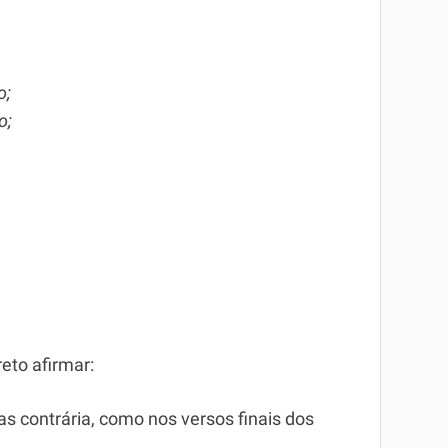
o;
o;
eto afirmar:
s contrária, como nos versos finais dos