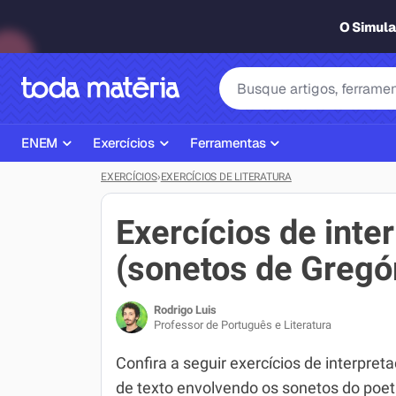
O Simul
ENEM
Exercícios
Ferramentas
EXERCÍCIOS
›
EXERCÍCIOS DE LITERATURA
Página Inicial ENEM
ENEM
Ajudante de Dever de Casa
Plano de Estudos
Matemática
Corretor de Redação
Exercícios de inte
Matérias do ENEM
Português
Exercícios
(sonetos de Gregó
Corretor de Redação
História
Gerador Referências Bibliográfi
Rodrigo Luis
Exercícios ENEM
Biologia
Professor de Português e Literatura
Simulados ENEM
Inglês
Confira a seguir exercícios de interpret
de texto envolvendo os sonetos do poe
Tira Dúvidas
Geografia