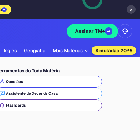
×
a
Assinar TM+
Inglês
Geografia
Mais Matérias
Simuladão 2026
Biologia
erramentas do Toda Matéria
Química
Questões
Física
Assistente de Dever de Casa
Filosofia
Flashcards
Literatura
Sociologia
Educação Física