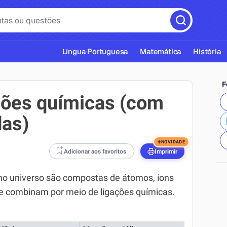
Língua Portuguesa
Matemática
História
F
ações químicas (com
das)
cas ABNT
+
NOVIDADE
Adicionar aos favoritos
Imprimir
 no universo são compostas de átomos, íons
e combinam por meio de ligações químicas.