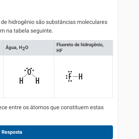
o de hidrogênio são substâncias moleculares
am na tabela seguinte.
Fluoreto de hidrogênio,
Água, H
O
2
HF
elece entre os átomos que constituem estas
 Resposta