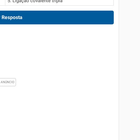
5. Ligação covalente tripla
 Resposta