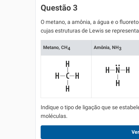
Questão 3
O metano, a amônia, a água e o fluoret
cujas estruturas de Lewis se represent
Metano, CH
Amônia, NH
4
3
Indique o tipo de ligação que se estab
moléculas.
Ver