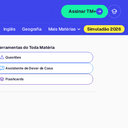
Assinar TM+
Inglês
Geografia
Mais Matérias
Simuladão 2026
Biologia
erramentas do Toda Matéria
Química
Questões
Física
Assistente de Dever de Casa
Filosofia
Flashcards
Literatura
Sociologia
Educação Física
Todas as Matérias