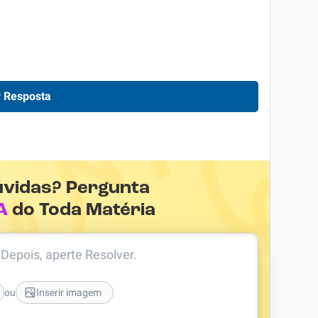
 Resposta
úvidas? Pergunta
A
do Toda Matéria
. Depois, aperte Resolver.
ou
Inserir imagem