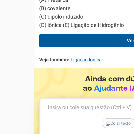
(A) metálica
(B) covalente
(C) dipolo induzido
(D) iônica (E) Ligação de Hidrogênio
Ver
Veja também:
Ligação Iônica
Ainda com d
ao
Ajudante I
Insira ou cole sua questão (Ctrl + V)
Colar texto