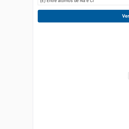
(E) Entre átomos de Na e Cl
Ver