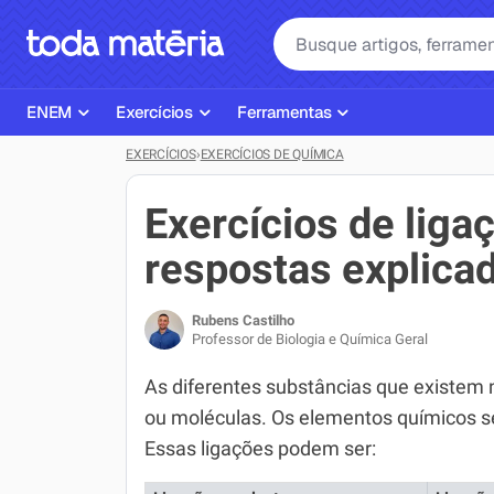
ENEM
Exercícios
Ferramentas
EXERCÍCIOS
›
EXERCÍCIOS DE QUÍMICA
Página Inicial ENEM
ENEM
Ajudante de Dever de Casa
Plano de Estudos
Matemática
Corretor de Redação
Exercícios de lig
Matérias do ENEM
Português
Exercícios
respostas explica
Corretor de Redação
História
Gerador Referências Bibliográfi
Rubens Castilho
Exercícios ENEM
Biologia
Professor de Biologia e Química Geral
Simulados ENEM
Inglês
As diferentes substâncias que existem
ou moléculas. Os elementos químicos s
Tira Dúvidas
Geografia
Essas ligações podem ser:
Simulador SiSU
Física