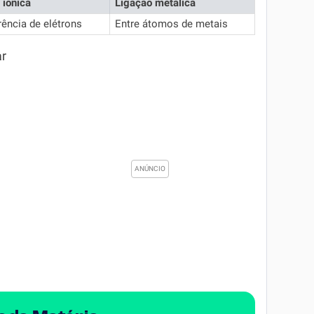
 iônica
Ligação metálica
rência de elétrons
Entre átomos de metais
ar