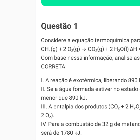
Questão 1
Considere a equação termoquímica par
CH₄(g) + 2 O₂(g) → CO₂(g) + 2 H₂O(l) ΔH
Com base nessa informação, analise as a
CORRETA:
I. A reação é exotérmica, liberando 89
II. Se a água formada estiver no estado
menor que 890 kJ.
III. A entalpia dos produtos (CO₂ + 2 H₂
2 O₂).
IV. Para a combustão de 32 g de metano
será de 1780 kJ.