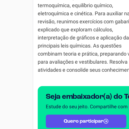
termoquímica, equilíbrio químico,
Simulador SiSU
Física
eletroquímica e cinética. Para auxiliar n
revisão, reunimos exercícios com gabar
Química
explicado que exploram cálculos,
Todos os Exercícios
interpretação de gráficos e aplicação d
principais leis químicas. As questões
combinam teoria e prática, preparando 
para avaliações e vestibulares. Resolva
atividades e consolide seus conhecimen
Seja embaixador(a) do 
Estude do seu jeito. Compartilhe com
Quero participar