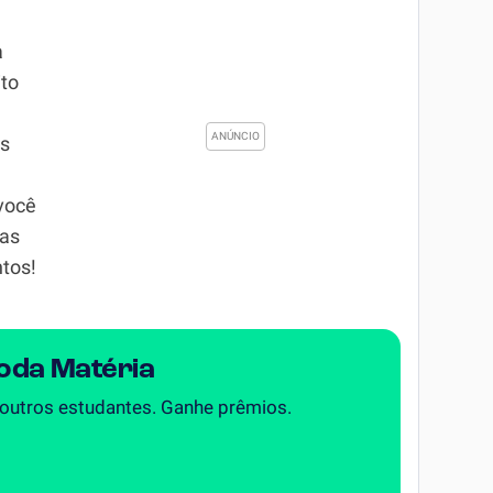
a
ito
as
você
 as
tos!
Toda Matéria
 outros estudantes. Ganhe prêmios.