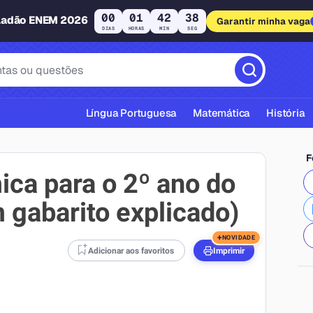
00
01
42
38
ladão ENEM 2026
Garantir minha vaga
DIAS
HORAS
MIN
SEG
Língua Portuguesa
Matemática
História
F
ica para o 2º ano do
 gabarito explicado)
cas ABNT
+
NOVIDADE
Adicionar aos favoritos
Imprimir