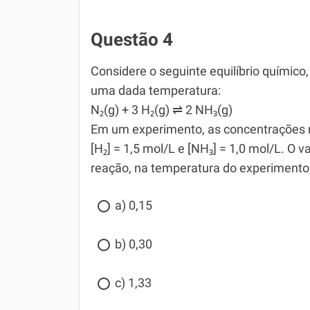
Questão 4
Considere o seguinte equilíbrio químico
uma dada temperatura:
N₂(g) + 3 H₂(g) ⇌ 2 NH₃(g)
Em um experimento, as concentrações no
[H₂] = 1,5 mol/L e [NH₃] = 1,0 mol/L. O v
reação, na temperatura do experiment
a) 0,15
b) 0,30
c) 1,33