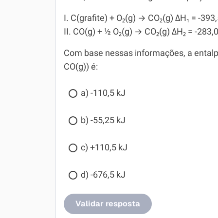
I. C(grafite) + O₂(g) → CO₂(g) ΔH₁ = -393
II. CO(g) + ½ O₂(g) → CO₂(g) ΔH₂ = -283,
Com base nessas informações, a entalpi
CO(g)) é:
a) -110,5 kJ
b) -55,25 kJ
c) +110,5 kJ
d) -676,5 kJ
Validar resposta