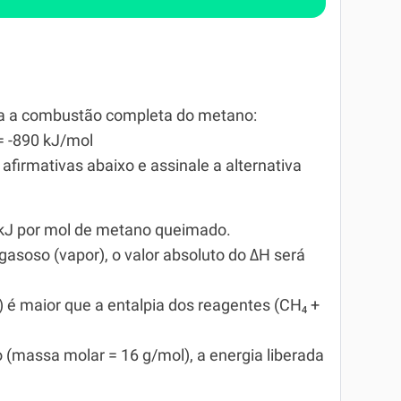
a a combustão completa do metano:
 = -890 kJ/mol
firmativas abaixo e assinale a alternativa
0 kJ por mol de metano queimado.
 gasoso (vapor), o valor absoluto do ΔH será
O) é maior que a entalpia dos reagentes (CH₄ +
 (massa molar = 16 g/mol), a energia liberada