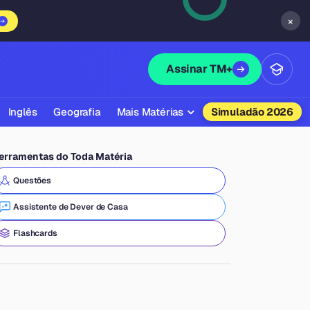
×
Assinar TM+
Inglês
Geografia
Mais Matérias
Simuladão 2026
Biologia
erramentas do Toda Matéria
Química
Questões
Física
Assistente de Dever de Casa
Filosofia
Flashcards
Literatura
Sociologia
Educação Física