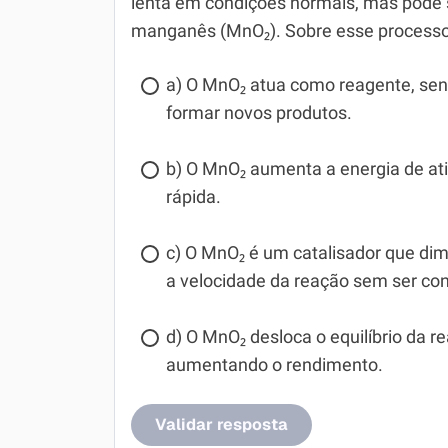
lenta em condições normais, mas pode s
manganês (MnO₂). Sobre esse processo,
a) O MnO₂ atua como reagente, se
formar novos produtos.
b) O MnO₂ aumenta a energia de at
rápida.
c) O MnO₂ é um catalisador que dim
a velocidade da reação sem ser co
d) O MnO₂ desloca o equilíbrio da r
aumentando o rendimento.
Validar resposta