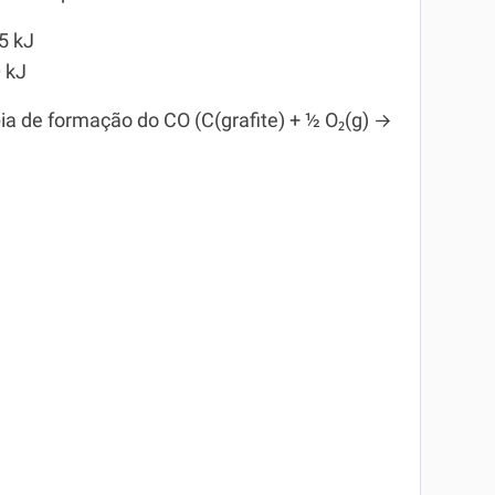
,5 kJ
0 kJ
a de formação do CO (C(grafite) + ½ O₂(g) →