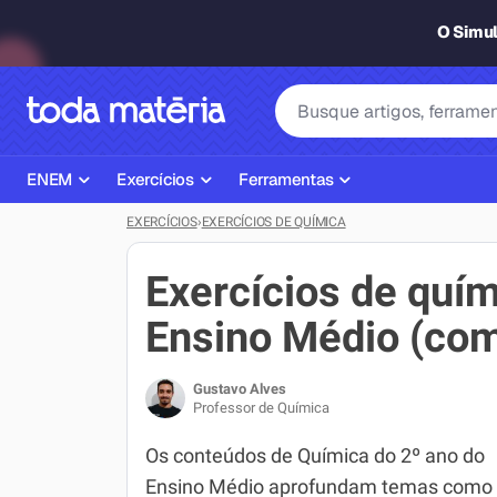
O Simu
ENEM
Exercícios
Ferramentas
EXERCÍCIOS
›
EXERCÍCIOS DE QUÍMICA
Página Inicial ENEM
ENEM
Ajudante de Dever de Casa
Plano de Estudos
Matemática
Corretor de Redação
Exercícios de quím
Matérias do ENEM
Português
Exercícios
Ensino Médio (com
Corretor de Redação
História
Gerador Referências Bibliográfi
Gustavo Alves
Exercícios ENEM
Biologia
Professor de Química
Simulados ENEM
Inglês
Os conteúdos de Química do 2º ano do
Ensino Médio aprofundam temas como
Tira Dúvidas
Geografia