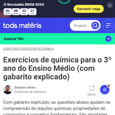
O Simuladão ENEM 2026
×
Garantir vaga
01
00
23
17
DIAS
HORAS
MIN
SEG
Busque
MEN
Assinar TM+
EXERCÍCIOS
›
EXERCÍCIOS DE QUÍMICA
Exercícios de química para o 3º
ano do Ensino Médio (com
gabarito explicado)
+
Gustavo Alves
Professor de Química
Salvar
Com gabarito explicado, as questões abaixo ajudam na
compreensão de reações químicas, propriedades de
compostos e conceitos fundamentais. São atividades