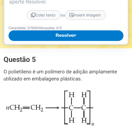
aperte Resolver.
ou
Colar texto
Inserir imagem
Caracteres:
0
/
900
Utilizações:
0
/5
Resolver
Questão 5
O polietileno é um polímero de adição amplamente
utilizado em embalagens plásticas.