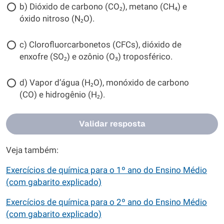
b) Dióxido de carbono (CO₂), metano (CH₄) e
óxido nitroso (N₂O).
c) Clorofluorcarbonetos (CFCs), dióxido de
enxofre (SO₂) e ozônio (O₃) troposférico.
d) Vapor dʼágua (H₂O), monóxido de carbono
(CO) e hidrogênio (H₂).
Validar resposta
Veja também:
Exercícios de química para o 1º ano do Ensino Médio
(com gabarito explicado)
Exercícios de química para o 2º ano do Ensino Médio
(com gabarito explicado)