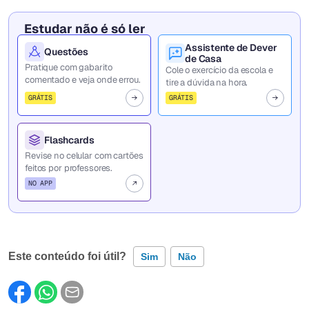
Estudar não é só ler
Assistente de Dever
Questões
de Casa
Pratique com gabarito
Cole o exercício da escola e
comentado e veja onde errou.
tire a dúvida na hora.
GRÁTIS
GRÁTIS
Flashcards
Revise no celular com cartões
feitos por professores.
NO APP
Este conteúdo foi útil?
Sim
Não
Este conteúdo contém informação incorreta