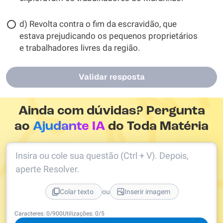
d) Revolta contra o fim da escravidão, que
estava prejudicando os pequenos proprietários
e trabalhadores livres da região.
Validar resposta
Ainda com dúvidas? Pergunta
ao
Ajudante IA
do Toda Matéria
Insira ou cole sua questão (Ctrl + V). Depois,
aperte Resolver.
ou
Colar texto
Inserir imagem
Caracteres:
0
/
900
Utilizações:
0
/5