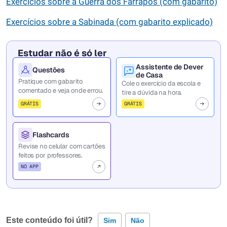
Exercícios sobre a Guerra dos Farrapos (com gabarito)
Exercícios sobre a Sabinada (com gabarito explicado)
Estudar não é só ler
Assistente de Dever
Questões
de Casa
Pratique com gabarito
Cole o exercício da escola e
comentado e veja onde errou.
tire a dúvida na hora.
GRÁTIS
GRÁTIS
Flashcards
Revise no celular com cartões
feitos por professores.
NO APP
Este conteúdo foi útil?
Sim
Não