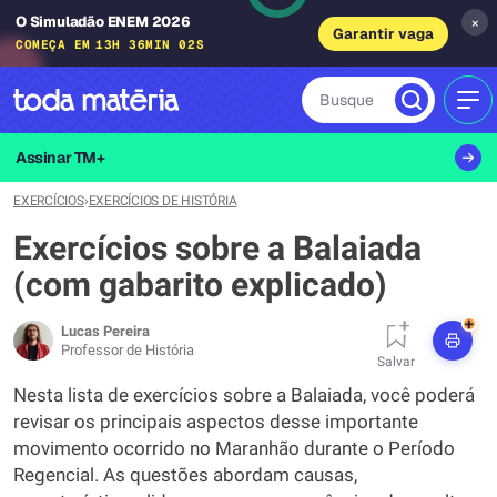
O Simuladão ENEM 2026
×
Garantir vaga
COMEÇA EM
13H 36MIN 01S
Busque
MEN
Assinar TM+
EXERCÍCIOS
›
EXERCÍCIOS DE HISTÓRIA
Exercícios sobre a Balaiada
(com gabarito explicado)
+
Lucas Pereira
Professor de História
Salvar
Nesta lista de exercícios sobre a Balaiada, você poderá
revisar os principais aspectos desse importante
movimento ocorrido no Maranhão durante o Período
Regencial. As questões abordam causas,