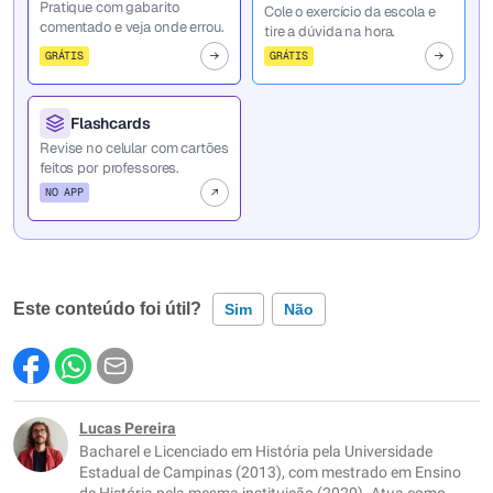
Pratique com gabarito
Cole o exercício da escola e
comentado e veja onde errou.
tire a dúvida na hora.
GRÁTIS
GRÁTIS
Flashcards
Revise no celular com cartões
feitos por professores.
NO APP
Este conteúdo foi útil?
Sim
Não
Este conteúdo contém informação incorreta
Este conteúdo não tem a informação que procuro
Lucas Pereira
Bacharel e Licenciado em História pela Universidade
Outro
Estadual de Campinas (2013), com mestrado em Ensino
de História pela mesma instituição (2020). Atua como