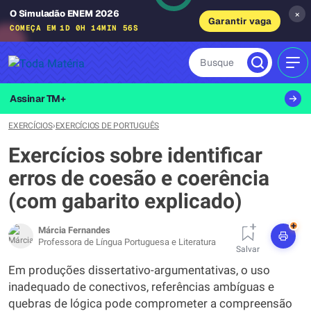
O Simuladão ENEM 2026
×
Garantir vaga
COMEÇA EM
1D 0H 14MIN 55S
Busque
MEN
Assinar TM+
EXERCÍCIOS
›
EXERCÍCIOS DE PORTUGUÊS
Exercícios sobre identificar
erros de coesão e coerência
(com gabarito explicado)
+
Márcia Fernandes
Professora de Língua Portuguesa e Literatura
Salvar
Em produções dissertativo-argumentativas, o uso
inadequado de conectivos, referências ambíguas e
quebras de lógica pode comprometer a compreensão