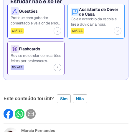
Estudar não é só ler
Assistente de Dever
Questões
de Casa
Pratique com gabarito
Cole o exercício da escola e
comentado e veja onde errou.
tire a dúvida na hora.
GRÁTIS
GRÁTIS
Flashcards
Revise no celular com cartões
feitos por professores.
NO APP
Este conteúdo foi útil?
Sim
Não
Este conteúdo contém informação incorreta
Este conteúdo não tem a informação que procuro
Márcia Fernandes