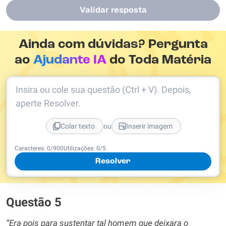
Validar resposta
Ainda com dúvidas? Pergunta
ao
Ajudante IA
do Toda Matéria
Insira ou cole sua questão (Ctrl + V). Depois,
aperte Resolver.
ou
Colar texto
Inserir imagem
Caracteres:
0
/
900
Utilizações:
0
/5
Resolver
Questão 5
“Era pois para sustentar tal homem que deixara o