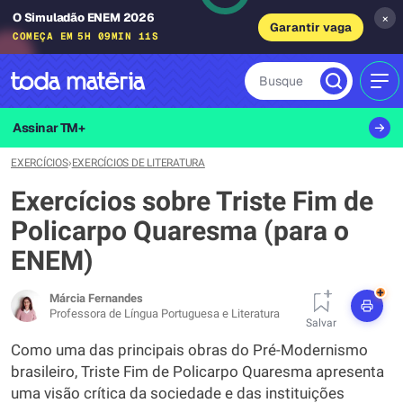
O Simuladão ENEM 2026
×
Garantir vaga
COMEÇA EM
5H 09MIN 10S
Busque
MEN
Assinar TM+
EXERCÍCIOS
›
EXERCÍCIOS DE LITERATURA
Exercícios sobre Triste Fim de
Policarpo Quaresma (para o
ENEM)
+
Márcia Fernandes
Professora de Língua Portuguesa e Literatura
Salvar
Como uma das principais obras do Pré-Modernismo
brasileiro, Triste Fim de Policarpo Quaresma apresenta
uma visão crítica da sociedade e das instituições