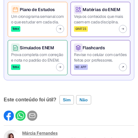
Plano de Estudos
Matérias do ENEM
Um cronograma semanal com
Veja os conteúdos que mais
o que estudar em cada dia.
caem em cada disciplina.
tm+
GRÁTIS
Simulados ENEM
Flashcards
Prova completa com correção
Revise no celular com cartões
e nota no padrão do ENEM.
feitos por professores.
tm+
NO APP
Este conteúdo foi útil?
Sim
Não
Este conteúdo contém informação incorreta
Este conteúdo não tem a informação que procuro
Márcia Fernandes