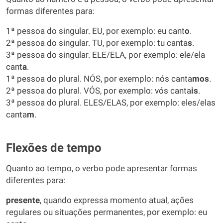
formas diferentes para:
1ª pessoa do singular. EU, por exemplo: eu cant
o
.
2ª pessoa do singular. TU, por exemplo: tu canta
s
.
3ª pessoa do singular. ELE/ELA, por exemplo: ele/ela
cant
a
.
1ª pessoa do plural. NÓS, por exemplo: nós canta
mos
.
2ª pessoa do plural. VÓS, por exemplo: vós canta
is
.
3ª pessoa do plural. ELES/ELAS, por exemplo: eles/elas
canta
m
.
Flexões de tempo
Quanto ao tempo, o verbo pode apresentar formas
diferentes para:
presente
, quando expressa momento atual, ações
regulares ou situações permanentes, por exemplo: eu