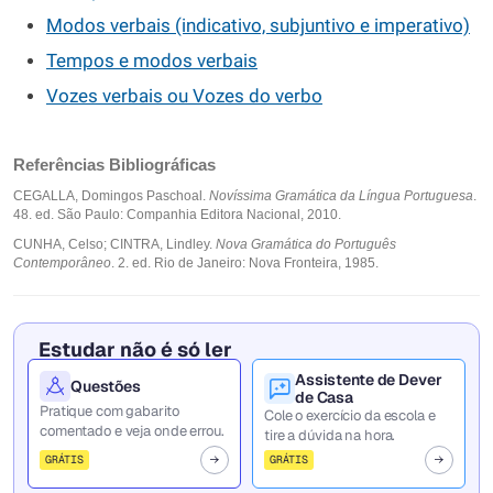
Modos verbais (indicativo, subjuntivo e imperativo)
Tempos e modos verbais
Vozes verbais ou Vozes do verbo
Referências Bibliográficas
CEGALLA, Domingos Paschoal.
Novíssima Gramática da Língua Portuguesa
.
48. ed. São Paulo: Companhia Editora Nacional, 2010.
CUNHA, Celso; CINTRA, Lindley.
Nova Gramática do Português
Contemporâneo
. 2. ed. Rio de Janeiro: Nova Fronteira, 1985.
Estudar não é só ler
Assistente de Dever
Questões
de Casa
Pratique com gabarito
Cole o exercício da escola e
comentado e veja onde errou.
tire a dúvida na hora.
GRÁTIS
GRÁTIS