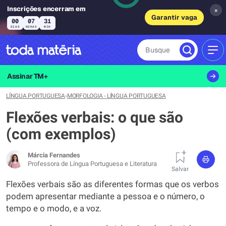
Inscrições encerram em
×
Garantir vaga
00
07
31
DIAS
HORAS
MIN
Busque
MEN
Assinar TM+
LÍNGUA PORTUGUESA
›
MORFOLOGIA - LÍNGUA PORTUGUESA
Flexões verbais: o que são
(com exemplos)
Márcia Fernandes
Professora de Língua Portuguesa e Literatura
Salvar
Flexões verbais são as diferentes formas que os verbos
podem apresentar mediante a pessoa e o número, o
tempo e o modo, e a voz.