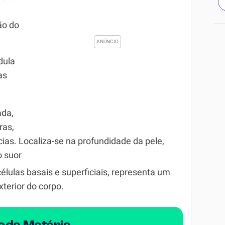
ão do
dula
as
ada,
ras,
cias. Localiza-se na profundidade da pele,
o suor
células basais e superficiais, representa um
xterior do corpo.