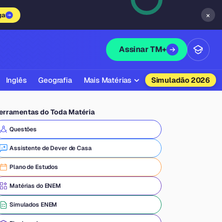
×
ga
Assinar TM+
Inglês
Geografia
Mais Matérias
Simuladão 2026
Biologia
erramentas do Toda Matéria
Química
Questões
Física
Assistente de Dever de Casa
Filosofia
Plano de Estudos
Literatura
Matérias do ENEM
Sociologia
Simulados ENEM
Educação Física