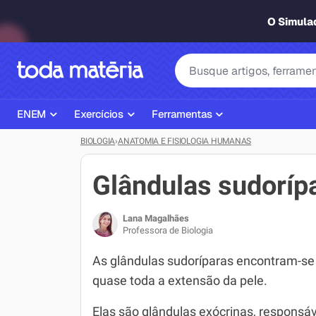
O Simul
ENEM
Exercícios
Ferramentas
BIOLOGIA
›
ANATOMIA E FISIOLOGIA HUMANAS
Página Inicial ENEM
ENEM
Ajudante de Dever de Casa
Plano de Estudos
Matemática
Corretor de Redação
Glândulas sudoríp
Matérias do ENEM
Português
Exercícios
Lana Magalhães
Corretor de Redação
História
Gerador Referências Bibliográfi
Professora de Biologia
Exercícios ENEM
Biologia
As glândulas sudoríparas encontram-s
quase toda a extensão da pele.
Simulados ENEM
Inglês
Elas são glândulas exócrinas, responsá
Tira Dúvidas
Geografia