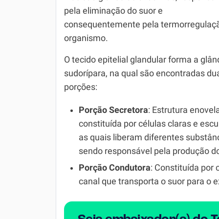
pela eliminação do suor e
Simulador SiSU
Física
consequentemente pela termorregulaç
Química
organismo.
Todos os Exercícios
O tecido epitelial glandular forma a glân
sudorípara, na qual são encontradas du
porções:
Porção Secretora
: Estrutura enovel
constituída por células claras e escu
as quais liberam diferentes substân
sendo responsável pela produção d
Porção Condutora
: Constituída por 
canal que transporta o suor para o e