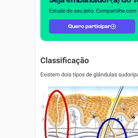
Seja embaixador(a) do 
Estude do seu jeito. Compartilhe com
Quero participar
Classificação
Existem dois tipos de glândulas sudorípa