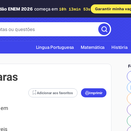
adão ENEM 2026
começa em
10h 13min 52s
Garantir minha va
Língua Portuguesa
Matemática
História
F
aras
Adicionar aos favoritos
Imprimir
cas ABNT
e em
veis