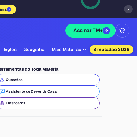
×
vaga
Assinar TM+
Inglês
Geografia
Mais Matérias
Simuladão 2026
Biologia
erramentas do Toda Matéria
Química
Questões
Física
Assistente de Dever de Casa
Filosofia
Flashcards
Literatura
Sociologia
Educação Física