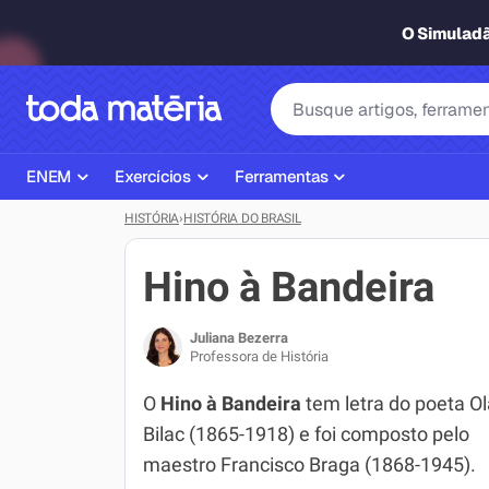
O Simulad
ENEM
Exercícios
Ferramentas
HISTÓRIA
›
HISTÓRIA DO BRASIL
Página Inicial ENEM
ENEM
Ajudante de Dever de Casa
Plano de Estudos
Matemática
Corretor de Redação
Hino à Bandeira
Matérias do ENEM
Português
Exercícios
Juliana Bezerra
Corretor de Redação
História
Gerador Referências Bibliográfi
Professora de História
Exercícios ENEM
Biologia
O
Hino à Bandeira
tem letra do poeta O
Bilac (1865-1918) e foi composto pelo
Simulados ENEM
Inglês
maestro Francisco Braga (1868-1945).
Tira Dúvidas
Geografia