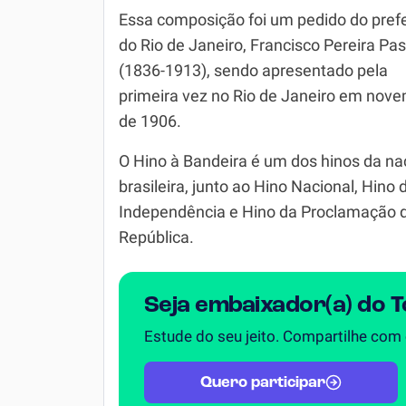
Essa composição foi um pedido do prefe
Simulador SiSU
Física
do Rio de Janeiro, Francisco Pereira Pa
Química
(1836-1913), sendo apresentado pela
primeira vez no Rio de Janeiro em nov
Todos os Exercícios
de 1906.
O Hino à Bandeira é um dos hinos da n
brasileira, junto ao Hino Nacional, Hino 
Independência e Hino da Proclamação 
República.
Seja embaixador(a) do 
Estude do seu jeito. Compartilhe com
Quero participar