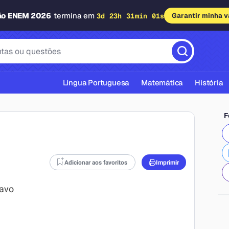
ão ENEM 2026
termina em
3d 23h 31min 00s
Garantir minha 
Língua Portuguesa
Matemática
História
F
Adicionar aos favoritos
Imprimir
cas ABNT
lavo