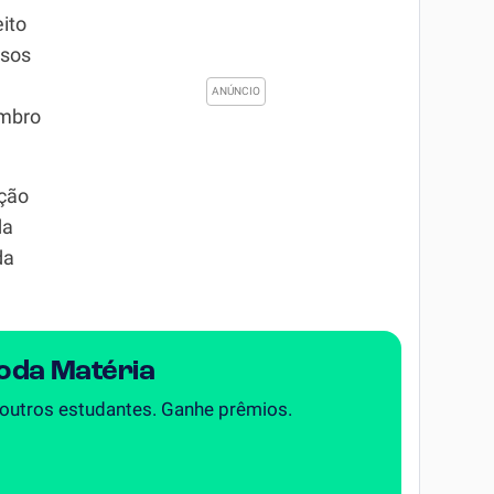
ito
ssos
embro
ação
da
da
Toda Matéria
 outros estudantes. Ganhe prêmios.