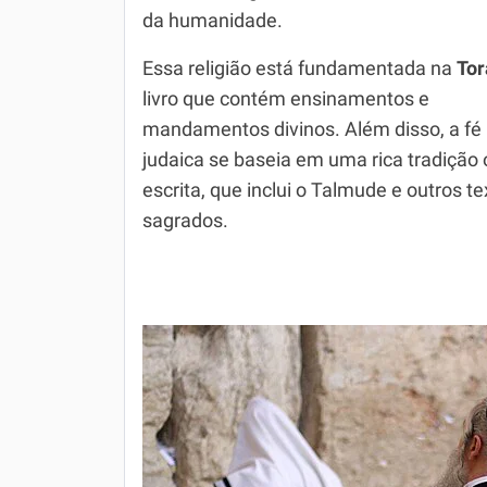
da humanidade.
Simulador SiSU
Física
Essa religião está fundamentada na
Tor
Química
livro que contém ensinamentos e
Todos os Exercícios
mandamentos divinos. Além disso, a fé
judaica se baseia em uma rica tradição 
escrita, que inclui o Talmude e outros t
sagrados.