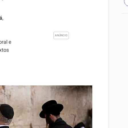
á
,
oral e
extos