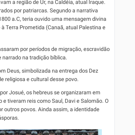
vam a região de Ur, na Caldéia, atual Iraque.
ados por patriarcas. Segundo a narrativa
e 1800 a.C, teria ouvido uma mensagem divina
 à Terra Prometida (Canaã, atual Palestina e
ssaram por períodos de migração, escravidão
 narrado na tradição bíblica.
com Deus, simbolizada na entrega dos Dez
 religiosa e cultural desse povo.
 por Josué, os hebreus se organizaram em
 e tiveram reis como Saul, Davi e Salomão. O
or outros povos. Ainda assim, a identidade
ásporas.