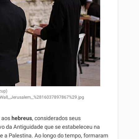
zup)
n_Wall,_Jerusalem,_%2816037897867%29.jpg
s aos
hebreus
, considerados seus
o da Antiguidade que se estabeleceu na
 e a Palestina. Ao longo do tempo, formaram