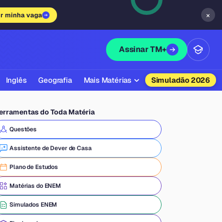
×
ir minha vaga
Assinar TM+
Inglês
Geografia
Mais Matérias
Simuladão 2026
Biologia
erramentas do Toda Matéria
Química
Questões
Física
Assistente de Dever de Casa
Filosofia
Plano de Estudos
Literatura
Matérias do ENEM
Sociologia
Simulados ENEM
Educação Física