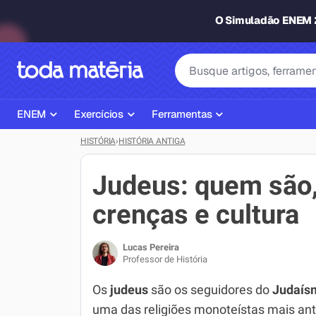
O Simuladão ENEM
ENEM
Exercícios
Ferramentas
HISTÓRIA
›
HISTÓRIA ANTIGA
Página Inicial ENEM
ENEM
Ajudante de Dever de Casa
Plano de Estudos
Matemática
Corretor de Redação
Judeus: quem são,
Matérias do ENEM
Português
Exercícios
crenças e cultura
Corretor de Redação
História
Gerador Referências Bibliográfi
Lucas Pereira
Exercícios ENEM
Biologia
Professor de História
Simulados ENEM
Inglês
Os
judeus
são os seguidores do
Judaís
uma das religiões monoteístas mais ant
Tira Dúvidas
Geografia