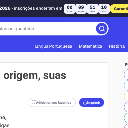
00
09
51
09
 2026
· inscrições encerram em
Garant
DIAS
HORAS
MIN
SEG
Língua Portuguesa
Matemática
História
F
 origem, suas
cas ABNT
Adicionar aos favoritos
Imprimir
mo
,
igas