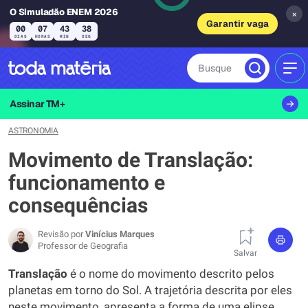
O Simuladão ENEM 2026
×
Garantir vaga
00
07
43
37
DIAS
HORAS
MIN
SEG
Busque
MEN
Assinar TM+
ASTRONOMIA
Movimento de Translação:
funcionamento e
consequências
Revisão por
Vinícius Marques
Professor de Geografia
Salvar
Translação
é o nome do movimento descrito pelos
planetas em torno do Sol. A trajetória descrita por eles
neste movimento, apresenta a forma de uma elipse,