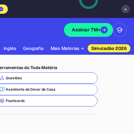
×
Assinar TM+
Inglês
Geografia
Mais Matérias
Simuladão 2026
Biologia
erramentas do Toda Matéria
Química
Questões
Física
Assistente de Dever de Casa
Filosofia
Flashcards
Literatura
Sociologia
Educação Física