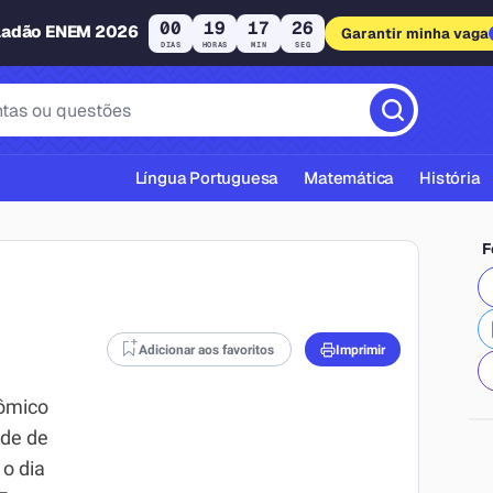
00
19
17
25
ladão ENEM 2026
Garantir minha vaga
DIAS
HORAS
MIN
SEG
Língua Portuguesa
Matemática
História
F
Adicionar aos favoritos
Imprimir
cas ABNT
nômico
ade de
 o dia