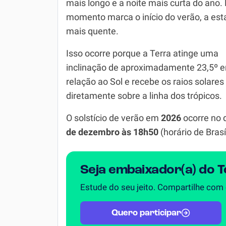
mais longo e a noite mais curta do ano.
momento marca o início do verão, a es
Simulador SiSU
Física
mais quente.
Química
Isso ocorre porque a Terra atinge uma
Todos os Exercícios
inclinação de aproximadamente 23,5º 
relação ao Sol e recebe os raios solares
diretamente sobre a linha dos trópicos.
O solstício de verão em
2026
ocorre no 
de dezembro às 18h50
(horário de Brasíl
Seja embaixador(a) do 
Estude do seu jeito. Compartilhe com
Quero participar