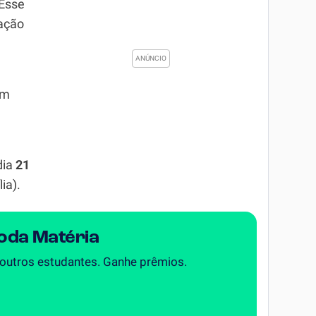
 Esse
tação
em
dia
21
ia).
Toda Matéria
 outros estudantes. Ganhe prêmios.