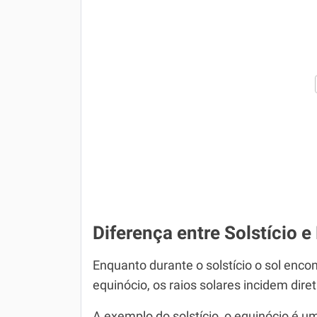
Diferença entre Solstício e
Enquanto durante o solstício o sol encon
equinócio, os raios solares incidem dir
A exemplo do solstício, o equinócio é