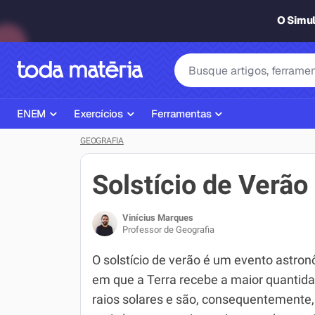
O Simu
ENEM
Exercícios
Ferramentas
GEOGRAFIA
Página Inicial ENEM
ENEM
Ajudante de Dever de Casa
Plano de Estudos
Matemática
Corretor de Redação
Solstício de Verão
Matérias do ENEM
Português
Exercícios
Vinícius Marques
Corretor de Redação
História
Gerador Referências Bibliográfi
Professor de Geografia
Exercícios ENEM
Biologia
O solstício de verão é um evento astro
em que a Terra recebe a maior quantid
Simulados ENEM
Inglês
raios solares e são, consequentemente,
Tira Dúvidas
Geografia