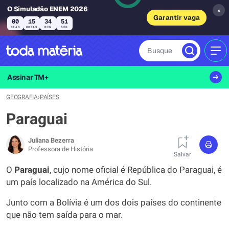
O Simuladão ENEM 2026
×
Garantir vaga
00
15
34
50
DIAS
HORAS
MIN
SEG
Busque
MEN
Assinar TM+
GEOGRAFIA
›
PAÍSES
Paraguai
Juliana Bezerra
Professora de História
Salvar
O
Paraguai
, cujo nome oficial é República do Paraguai, é
um país localizado na América do Sul.
Junto com a Bolívia é um dos dois países do continente
que não tem saída para o mar.