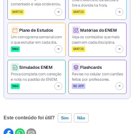
comentado e veja onde errou.
tire a dúvida na hora.
GRÁTIS
GRÁTIS
Plano de Estudos
Matérias do ENEM
Um cronograma semanal com
Veja os conteúdos que mais
o que estudar em cada dia.
caem em cada disciplina.
tm+
GRÁTIS
Simulados ENEM
Flashcards
Prova completa com correção
Revise no celular com cartões
e nota no padrão do ENEM.
feitos por professores.
tm+
NO APP
Este conteúdo foi útil?
Sim
Não