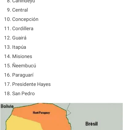
Canindeyú
Central
Concepción
Cordillera
Guairá
Itapúa
Misiones
Ñeembucú
Paraguarí
Presidente Hayes
San Pedro