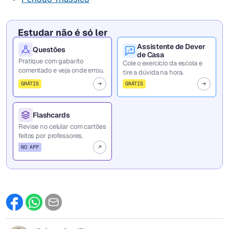
Estudar não é só ler
Assistente de Dever
Questões
de Casa
Pratique com gabarito
Cole o exercício da escola e
comentado e veja onde errou.
tire a dúvida na hora.
GRÁTIS
GRÁTIS
Flashcards
Revise no celular com cartões
feitos por professores.
NO APP