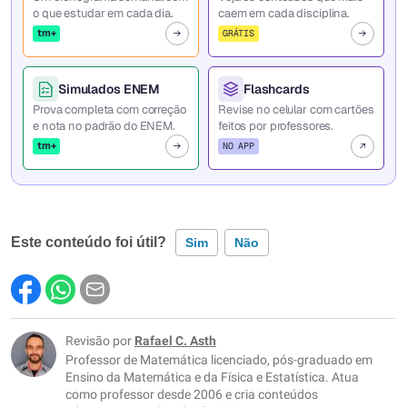
o que estudar em cada dia.
caem em cada disciplina.
tm+
GRÁTIS
Simulados ENEM
Flashcards
Prova completa com correção
Revise no celular com cartões
e nota no padrão do ENEM.
feitos por professores.
tm+
NO APP
Este conteúdo foi útil?
Sim
Não
Este conteúdo contém informação incorreta
Este conteúdo não tem a informação que procuro
Revisão por
Rafael C. Asth
Professor de Matemática licenciado, pós-graduado em
Outro
Ensino da Matemática e da Física e Estatística. Atua
como professor desde 2006 e cria conteúdos