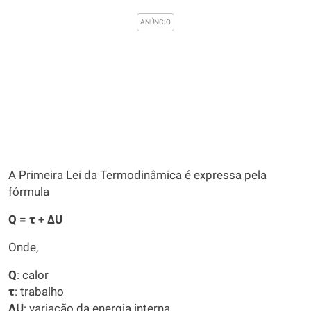
A Primeira Lei da Termodinâmica é expressa pela
fórmula
Q = τ + ΔU
Onde,
Q
: calor
τ
: trabalho
ΔU
: variação da energia interna