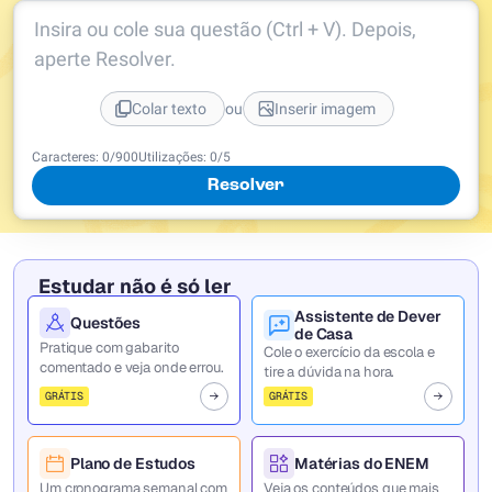
Insira ou cole sua questão (Ctrl + V). Depois,
aperte Resolver.
ou
Colar texto
Inserir imagem
Caracteres:
0
/
900
Utilizações:
0
/5
Resolver
Estudar não é só ler
Assistente de Dever
Questões
de Casa
Pratique com gabarito
Cole o exercício da escola e
comentado e veja onde errou.
tire a dúvida na hora.
GRÁTIS
GRÁTIS
Plano de Estudos
Matérias do ENEM
Um cronograma semanal com
Veja os conteúdos que mais