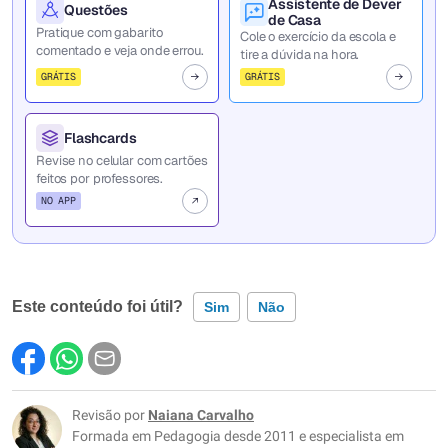
Assistente de Dever
Questões
de Casa
Pratique com gabarito
Cole o exercício da escola e
comentado e veja onde errou.
tire a dúvida na hora.
GRÁTIS
GRÁTIS
Flashcards
Revise no celular com cartões
feitos por professores.
NO APP
Este conteúdo foi útil?
Sim
Não
Este conteúdo contém informação incorreta
Este conteúdo não tem a informação que procuro
Revisão por
Naiana Carvalho
Formada em Pedagogia desde 2011 e especialista em