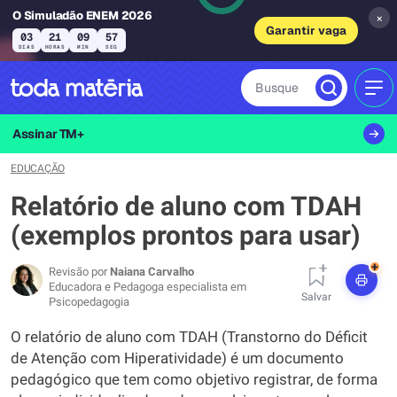
O Simuladão ENEM 2026
×
Garantir vaga
03
21
09
56
DIAS
HORAS
MIN
SEG
Busque
MEN
Assinar TM+
EDUCAÇÃO
Relatório de aluno com TDAH
(exemplos prontos para usar)
+
Revisão por
Naiana Carvalho
Educadora e Pedagoga especialista em
Salvar
Psicopedagogia
O relatório de aluno com TDAH (Transtorno do Déficit
de Atenção com Hiperatividade) é um documento
pedagógico que tem como objetivo registrar, de forma