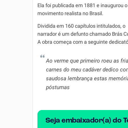
Ela foi publicada em 1881 e inaugurou o
Simulador SiSU
Física
movimento realista no Brasil.
Química
Dividida em 160 capítulos intitulados, o
Todos os Exercícios
narrador é um defunto chamado Brás C
A obra começa com a seguinte dedicató
Ao verme que primeiro roeu as fri
carnes do meu cadáver dedico c
saudosa lembrança estas memóri
póstumas
Seja embaixador(a) do 