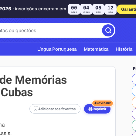
00
04
05
11
 2026
· inscrições encerram em
Garant
DIAS
HORAS
MIN
SEG
Língua Portuguesa
Matemática
História
F
 de Memórias
 Cubas
cas ABNT
+
NOVIDADE
Adicionar aos favoritos
Imprimir
ma
ssis.