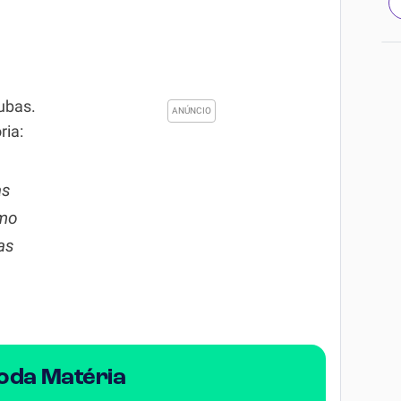
ubas.
ria:
as
omo
as
Toda Matéria