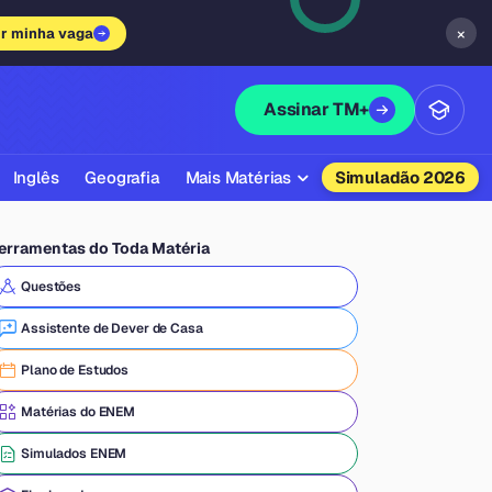
×
ir minha vaga
Assinar TM+
Inglês
Geografia
Mais Matérias
Simuladão 2026
Biologia
erramentas do Toda Matéria
Química
Questões
Física
Assistente de Dever de Casa
Filosofia
Plano de Estudos
Literatura
Matérias do ENEM
Sociologia
Simulados ENEM
Educação Física