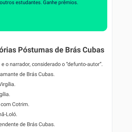
 outros estudantes. Ganhe prêmios.
rias Póstumas de Brás Cubas
a e o narrador, considerado o “defunto-autor”.
 e amante de Brás Cubas.
irgília.
ília.
a com Cotrim.
hã-Loló.
tendente de Brás Cubas.