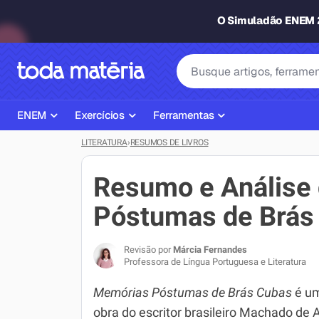
O Simuladão ENEM
ENEM
Exercícios
Ferramentas
LITERATURA
›
RESUMOS DE LIVROS
Página Inicial ENEM
ENEM
Ajudante de Dever de Casa
Plano de Estudos
Matemática
Corretor de Redação
Resumo e Análise
Matérias do ENEM
Português
Exercícios
Póstumas de Brás
Corretor de Redação
História
Gerador Referências Bibliográfi
Revisão por
Márcia Fernandes
Exercícios ENEM
Biologia
Professora de Língua Portuguesa e Literatura
Simulados ENEM
Inglês
Memórias Póstumas de Brás Cubas
é u
obra do escritor brasileiro Machado de A
Tira Dúvidas
Geografia