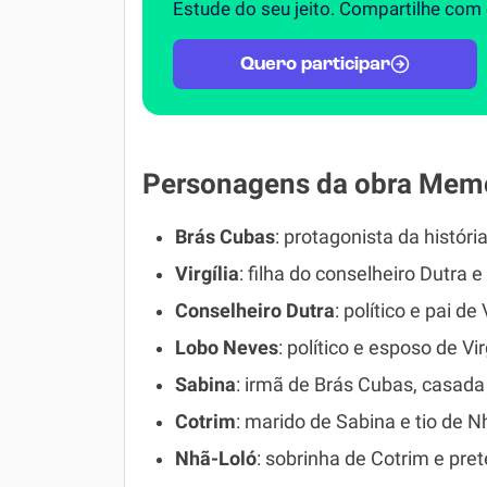
Estude do seu jeito. Compartilhe com
Quero participar
Personagens da obra Memó
Brás Cubas
: protagonista da históri
Virgília
: filha do conselheiro Dutra
Conselheiro Dutra
: político e pai de V
Lobo Neves
: político e esposo de Virg
Sabina
: irmã de Brás Cubas, casad
Cotrim
: marido de Sabina e tio de N
Nhã-Loló
: sobrinha de Cotrim e pre