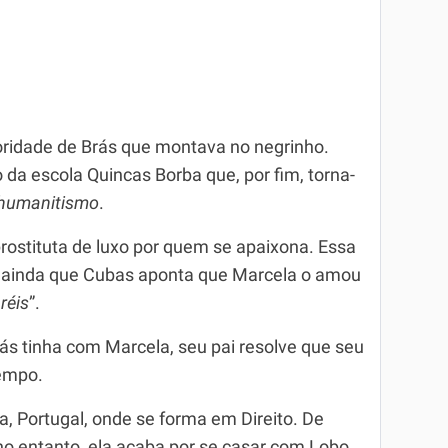
oridade de Brás que montava no negrinho.
da escola Quincas Borba que, por fim, torna-
humanitismo
.
ostituta de luxo por quem se apaixona. Essa
, ainda que Cubas aponta que Marcela o amou
réis
”.
s tinha com Marcela, seu pai resolve que seu
tempo.
, Portugal, onde se forma em Direito. De
a, no entanto, ela acaba por se casar com Lobo