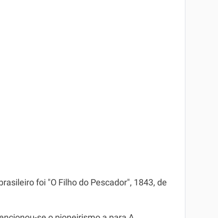
asileiro foi "O Filho do Pescador", 1843, de
vencionou-se o pioneirismo a para A