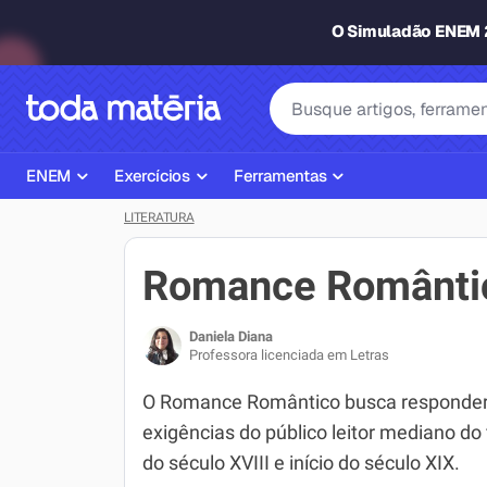
O Simuladão ENEM
ENEM
Exercícios
Ferramentas
LITERATURA
Página Inicial ENEM
ENEM
Ajudante de Dever de Casa
Plano de Estudos
Matemática
Corretor de Redação
Romance Românti
Matérias do ENEM
Português
Exercícios
Daniela Diana
Corretor de Redação
História
Gerador Referências Bibliográfi
Professora licenciada em Letras
Exercícios ENEM
Biologia
O Romance Romântico busca responder
exigências do público leitor mediano do
Simulados ENEM
Inglês
do século XVIII e início do século XIX.
Tira Dúvidas
Geografia