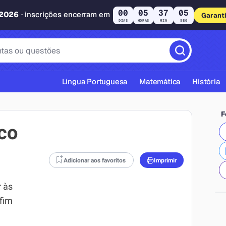
00
05
37
04
 2026
· inscrições encerram em
Garant
DIAS
HORAS
MIN
SEG
Língua Portuguesa
Matemática
História
F
co
Adicionar aos favoritos
Imprimir
cas ABNT
 às
 fim