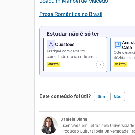
Joaquim Manoel de Macedo
Prosa Romântica no Brasil
Estudar não é só ler
Assist
Questões
Casa
Pratique com gabarito
Cole o exercí
comentado e veja onde errou.
dúvida na ho
GRÁTIS
GRÁTIS
Este conteúdo foi útil?
Sim
Não
Este conteúdo contém informação incorreta
Daniela Diana
Licenciada em Letras pela Universidad
Este conteúdo não tem a informação que pr
Produção Cultural pela Universidade Fe