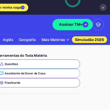
×
ir minha vaga
Assinar TM+
Inglês
Geografia
Mais Matérias
Simuladão 2026
Biologia
erramentas do Toda Matéria
Química
Questões
Física
Assistente de Dever de Casa
Filosofia
Flashcards
Literatura
Sociologia
Educação Física