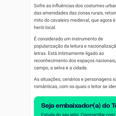
Sofre as influências dos costumes urba
Simulador SiSU
Física
das amenidades das zonas rurais, reto
Química
mito do cavaleiro medieval, que agora é
herói local.
Todos os Exercícios
É considerado um instrumento de
popularização da leitura e nacionalizaç
letras. Está intimamente ligado ao
reconhecimento dos espaços nacionais,
campo, a selva e a cidade.
As situações, cenários e personagens s
românticas, com os quais o leitor se iden
Seja embaixador(a) do 
Estude do seu jeito. Compartilhe com