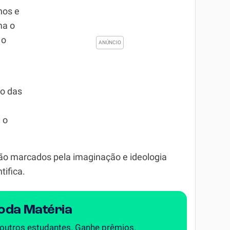
nos e
ma o
 o
ão das
 o
ão marcados pela imaginação e ideologia
tifica.
Toda Matéria
 outros estudantes. Ganhe prêmios.