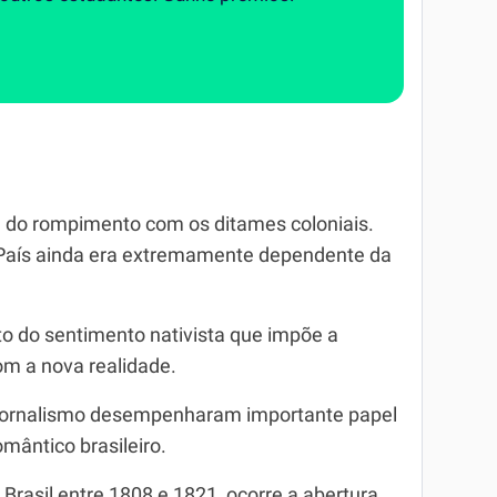
a do rompimento com os ditames coloniais.
o País ainda era extremamente dependente da
o do sentimento nativista que impõe a
om a nova realidade.
fotojornalismo desempenharam importante papel
ântico brasileiro.
rasil entre 1808 e 1821, ocorre a abertura