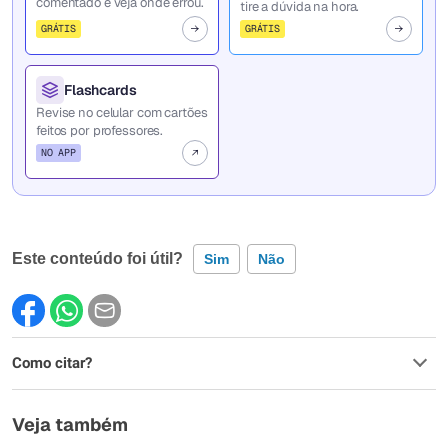
comentado e veja onde errou.
tire a dúvida na hora.
GRÁTIS
GRÁTIS
Flashcards
Revise no celular com cartões
feitos por professores.
NO APP
Este conteúdo foi útil?
Sim
Não
Este conteúdo contém informação incorreta
Como citar?
Este conteúdo não tem a informação que procuro
Outro
Veja também