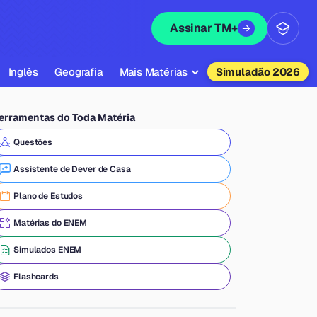
Assinar TM+
Inglês
Geografia
Mais Matérias
Simuladão 2026
Biologia
erramentas do Toda Matéria
Química
Questões
Física
Assistente de Dever de Casa
Filosofia
Plano de Estudos
Literatura
Matérias do ENEM
Sociologia
Simulados ENEM
Educação Física
Flashcards
Todas as Matérias