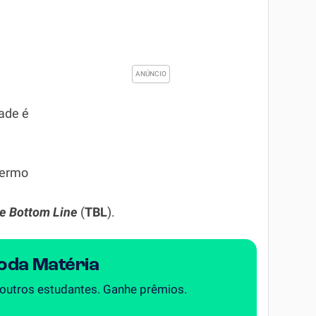
dade é
termo
le Bottom Line
(
TBL
).
Toda Matéria
 outros estudantes. Ganhe prêmios.