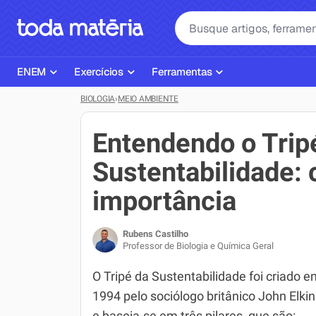
ENEM
Exercícios
Ferramentas
BIOLOGIA
›
MEIO AMBIENTE
Página Inicial ENEM
ENEM
Ajudante de Dever de Casa
Plano de Estudos
Matemática
Corretor de Redação
Entendendo o Trip
Matérias do ENEM
Português
Exercícios
Sustentabilidade: 
Corretor de Redação
História
Gerador Referências Bibliográfi
importância
Exercícios ENEM
Biologia
Rubens Castilho
Simulados ENEM
Inglês
Professor de Biologia e Química Geral
Tira Dúvidas
Geografia
O Tripé da Sustentabilidade foi criado 
1994 pelo sociólogo britânico John Elki
Simulador SiSU
Física