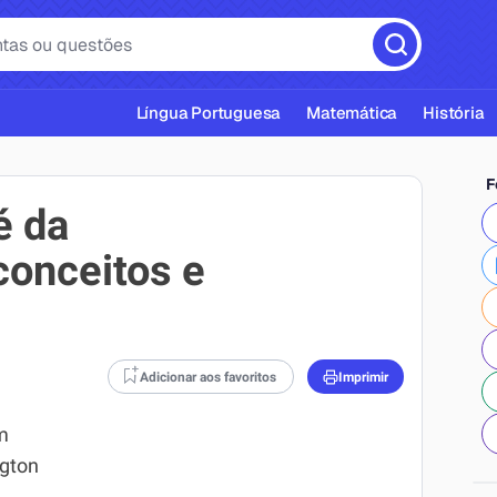
Língua Portuguesa
Matemática
História
F
é da
conceitos e
cas ABNT
Adicionar aos favoritos
Imprimir
em
ngton