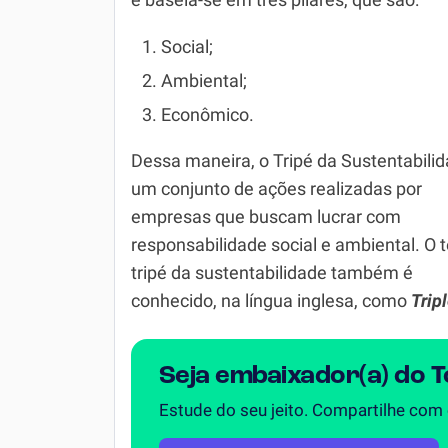
e baseia-se em três pilares, que são:
Química
Social;
Todos os Exercícios
Ambiental;
Econômico.
Dessa maneira, o Tripé da Sustentabili
um conjunto de ações realizadas por
empresas que buscam lucrar com
responsabilidade social e ambiental. O 
tripé da sustentabilidade também é
conhecido, na língua inglesa, como
Trip
Seja embaixador(a) do 
Estude do seu jeito. Compartilhe com