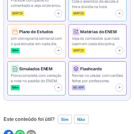
Pratique com gabarito
Cole o exercício da escola e
comentado e veja onde errou.
tire a dúvida na hora.
GRÁTIS
GRÁTIS
Plano de Estudos
Matérias do ENEM
Um cronograma semanal com
Veja os conteúdos que mais
o que estudar em cada dia.
caem em cada disciplina.
tm+
GRÁTIS
Simulados ENEM
Flashcards
Prova completa com correção
Revise no celular com cartões
e nota no padrão do ENEM.
feitos por professores.
tm+
NO APP
Este conteúdo foi útil?
Sim
Não