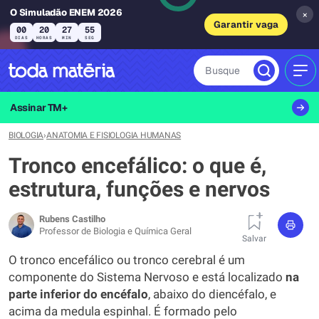
O Simuladão ENEM 2026
×
Garantir vaga
00
20
27
54
DIAS
HORAS
MIN
SEG
Busque
MEN
Assinar TM+
BIOLOGIA
›
ANATOMIA E FISIOLOGIA HUMANAS
Tronco encefálico: o que é,
estrutura, funções e nervos
Rubens Castilho
Professor de Biologia e Química Geral
Salvar
O tronco encefálico ou tronco cerebral é um
componente do Sistema Nervoso e está localizado
na
parte inferior do encéfalo
, abaixo do diencéfalo, e
acima da medula espinhal. É formado pelo