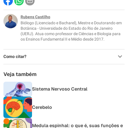
Este conteúdo contém informação incorreta
Este conteúdo não tem a informação que procuro
Rubens Castilho
Biólogo (Licenciado e Bacharel), Mestre e Doutorando em
Outro
Botânica - Universidade do Estado do Rio de Janeiro
(UERJ). Atua como professor de Ciências e Biologia para
os Ensinos Fundamental II e Médio desde 2017.
Como citar?
Veja também
Sistema Nervoso Central
Cerebelo
Medula espinhal: o que é, suas funções e