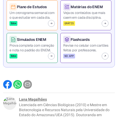
Plano de Estudos
Matérias do ENEM
Um cronograma semanal com
Veja os conteúdos que mais
o que estudar em cada dia.
caem em cada disciplina.
tm+
GRÁTIS
Simulados ENEM
Flashcards
Prova completa com correção
Revise no celular com cartões
e nota no padrão do ENEM.
feitos por professores.
tm+
NO APP
Lana Magalhães
Licenciada em Ciências Biológicas (2010) e Mestre em
Biotecnologia e Recursos Naturais pela Universidade do
Estado do Amazonas/UEA (2015). Doutoranda em