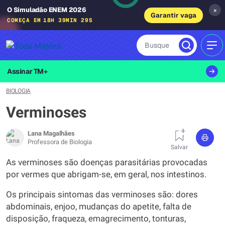
O Simuladão ENEM 2026
×
Garantir vaga
COMEÇA EM
18H 39MIN 28S
Busque
MEN
Assinar TM+
BIOLOGIA
Verminoses
Lana Magalhães
Professora de Biologia
Salvar
As verminoses são doenças parasitárias provocadas
por vermes que abrigam-se, em geral, nos intestinos.
Os principais sintomas das verminoses são: dores
abdominais, enjoo, mudanças do apetite, falta de
disposição, fraqueza, emagrecimento, tonturas,