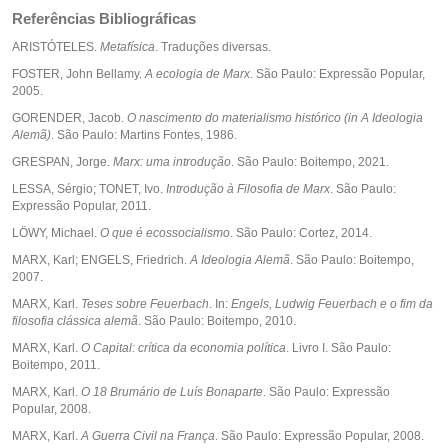
Referências Bibliográficas
ARISTÓTELES.
Metafísica
. Traduções diversas.
FOSTER, John Bellamy.
A ecologia de Marx
. São Paulo: Expressão Popular,
2005.
GORENDER, Jacob.
O nascimento do materialismo histórico (in A Ideologia
Alemã)
. São Paulo: Martins Fontes, 1986.
GRESPAN, Jorge.
Marx: uma introdução
. São Paulo: Boitempo, 2021.
LESSA, Sérgio; TONET, Ivo.
Introdução à Filosofia de Marx
. São Paulo:
Expressão Popular, 2011.
LÖWY, Michael.
O que é ecossocialismo
. São Paulo: Cortez, 2014.
MARX, Karl; ENGELS, Friedrich.
A Ideologia Alemã
. São Paulo: Boitempo,
2007.
MARX, Karl.
Teses sobre Feuerbach
. In:
Engels, Ludwig Feuerbach e o fim da
filosofia clássica alemã
. São Paulo: Boitempo, 2010.
MARX, Karl.
O Capital: crítica da economia política
. Livro I. São Paulo:
Boitempo, 2011.
MARX, Karl.
O 18 Brumário de Luís Bonaparte
. São Paulo: Expressão
Popular, 2008.
MARX, Karl.
A Guerra Civil na França
. São Paulo: Expressão Popular, 2008.