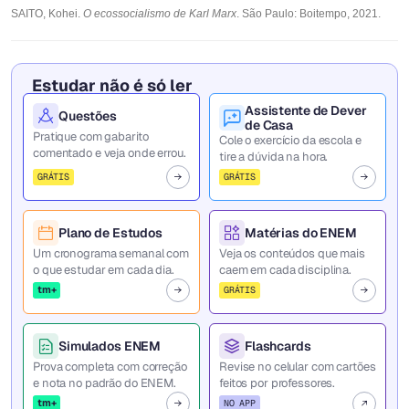
SAITO, Kohei.
O ecossocialismo de Karl Marx
. São Paulo: Boitempo, 2021.
Estudar não é só ler
Assistente de Dever
Questões
de Casa
Pratique com gabarito
Cole o exercício da escola e
comentado e veja onde errou.
tire a dúvida na hora.
GRÁTIS
GRÁTIS
Plano de Estudos
Matérias do ENEM
Um cronograma semanal com
Veja os conteúdos que mais
o que estudar em cada dia.
caem em cada disciplina.
tm+
GRÁTIS
Simulados ENEM
Flashcards
Prova completa com correção
Revise no celular com cartões
e nota no padrão do ENEM.
feitos por professores.
tm+
NO APP