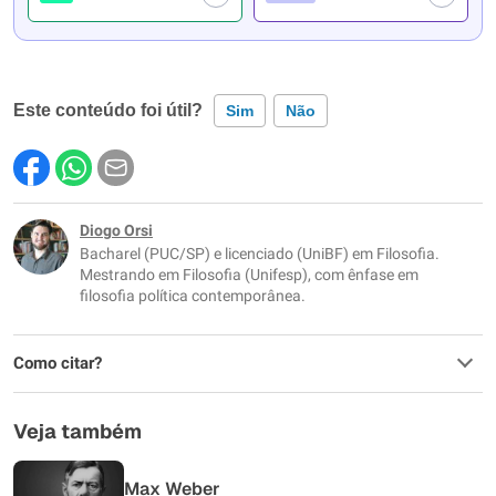
Este conteúdo foi útil?
Sim
Não
Este conteúdo contém informação incorreta
Este conteúdo não tem a informação que procuro
Diogo Orsi
Bacharel (PUC/SP) e licenciado (UniBF) em Filosofia.
Outro
Mestrando em Filosofia (Unifesp), com ênfase em
filosofia política contemporânea.
Como citar?
Veja também
Max Weber