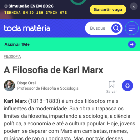
O Simuladão ENEM 2026
×
Garantir vaga
TERMINA EM
3D 18H 27MIN 06S
Busque
MEN
Assinar TM+
FILOSOFIA
A Filosofia de Karl Marx
Diogo Orsi
Professor de Filosofia e Sociologia
Salvar
Karl Marx
(1818–1883) é um dos filósofos mais
influentes da modernidade. Sua obra ultrapassa os
limites da filosofia, impactando a sociologia, a ciência
política, a economia e até a cultura popular. Hoje, jovens
podem se deparar com Marx em camisetas, memes,
músicas de rap ou podcasts. Mas, por trás desses