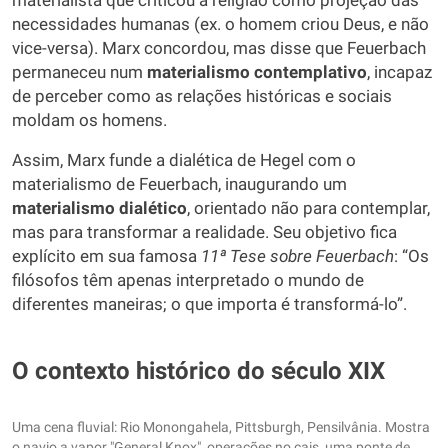
materialista que criticou a religião como projeção das
necessidades humanas (ex. o homem criou Deus, e não
vice-versa). Marx concordou, mas disse que Feuerbach
permaneceu num
materialismo contemplativo
, incapaz
de perceber como as relações históricas e sociais
moldam os homens.
Assim, Marx funde a dialética de Hegel com o
materialismo de Feuerbach, inaugurando um
materialismo dialético
, orientado não para contemplar,
mas para transformar a realidade. Seu objetivo fica
explícito em sua famosa
11ª
Tese sobre Feuerbach
: “Os
filósofos têm apenas interpretado o mundo de
diferentes maneiras; o que importa é transformá-lo”.
O contexto histórico do século XIX
Uma cena fluvial: Rio Monongahela, Pittsburgh, Pensilvânia. Mostra
o navio a vapor "General Knox", operações no cais, uma ponte de