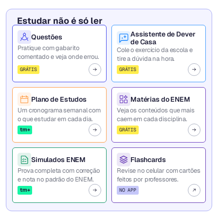
Estudar não é só ler
Assistente de Dever
Questões
de Casa
Pratique com gabarito
Cole o exercício da escola e
comentado e veja onde errou.
tire a dúvida na hora.
GRÁTIS
GRÁTIS
Plano de Estudos
Matérias do ENEM
Um cronograma semanal com
Veja os conteúdos que mais
o que estudar em cada dia.
caem em cada disciplina.
tm+
GRÁTIS
Simulados ENEM
Flashcards
Prova completa com correção
Revise no celular com cartões
e nota no padrão do ENEM.
feitos por professores.
tm+
NO APP