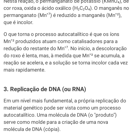
Nesta reação, o permanganato de potássio (KMnO₄), de
cor roxa, oxida o ácido oxálico (H₂C₂O₄). O manganês no
permanganato (Mn⁺⁷) é reduzido a manganês (Mn⁺²),
que é incolor.
O que torna o processo autocatalítico é que os íons
Mn⁺² produzidos atuam como catalisadores para a
redução do restante do Mn⁺⁷. No início, a descoloração
do roxo é lenta, mas, à medida que Mn⁺² se acumula, a
reação se acelera, e a solução se torna incolor cada vez
mais rapidamente.
3. Replicação de DNA (ou RNA)
Em um nível mais fundamental, a própria replicação do
material genético pode ser vista como um processo
autocatalítico. Uma molécula de DNA (o "produto")
serve como molde para a criação de uma nova
molécula de DNA (cópia).