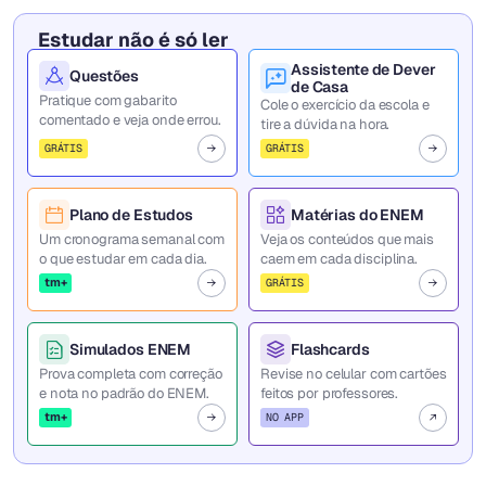
Estudar não é só ler
Assistente de Dever
Questões
de Casa
Pratique com gabarito
Cole o exercício da escola e
comentado e veja onde errou.
tire a dúvida na hora.
GRÁTIS
GRÁTIS
Plano de Estudos
Matérias do ENEM
Um cronograma semanal com
Veja os conteúdos que mais
o que estudar em cada dia.
caem em cada disciplina.
tm+
GRÁTIS
Simulados ENEM
Flashcards
Prova completa com correção
Revise no celular com cartões
e nota no padrão do ENEM.
feitos por professores.
tm+
NO APP