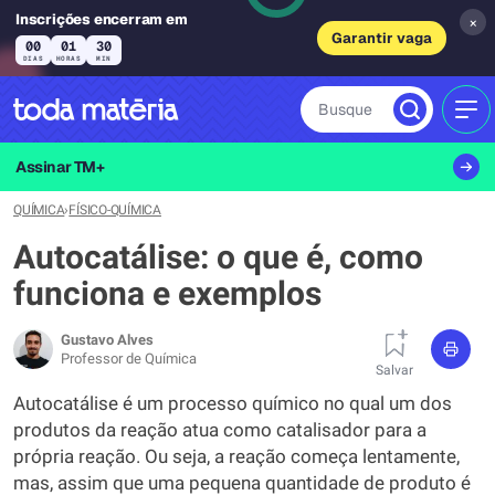
Inscrições encerram em
×
Garantir vaga
00
01
30
DIAS
HORAS
MIN
Busque
MEN
Assinar TM+
QUÍMICA
›
FÍSICO-QUÍMICA
Autocatálise: o que é, como
funciona e exemplos
Gustavo Alves
Professor de Química
Salvar
Autocatálise é um processo químico no qual um dos
produtos da reação atua como catalisador para a
própria reação. Ou seja, a reação começa lentamente,
mas, assim que uma pequena quantidade de produto é