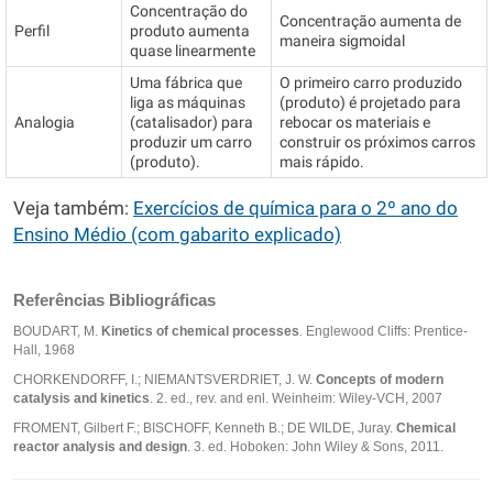
Concentração do
Concentração aumenta de
Perfil
produto aumenta
maneira sigmoidal
quase linearmente
Uma fábrica que
O primeiro carro produzido
liga as máquinas
(produto) é projetado para
Analogia
(catalisador) para
rebocar os materiais e
produzir um carro
construir os próximos carros
(produto).
mais rápido.
Veja também:
Exercícios de química para o 2º ano do
Ensino Médio (com gabarito explicado)
Referências Bibliográficas
BOUDART, M.
Kinetics of chemical processes
. Englewood Cliffs: Prentice-
Hall, 1968
CHORKENDORFF, I.; NIEMANTSVERDRIET, J. W.
Concepts of modern
catalysis and kinetics
. 2. ed., rev. and enl. Weinheim: Wiley-VCH, 2007
FROMENT, Gilbert F.; BISCHOFF, Kenneth B.; DE WILDE, Juray.
Chemical
reactor analysis and design
. 3. ed. Hoboken: John Wiley & Sons, 2011.