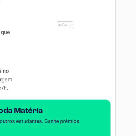
s
, que
é no
surgem
m/h.
Toda Matéria
 outros estudantes. Ganhe prêmios.