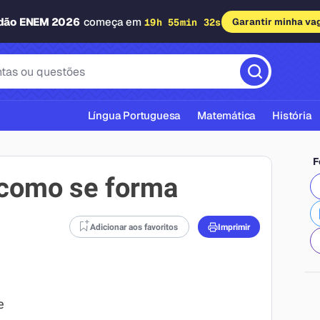
adão ENEM 2026
começa em
19h 55min 32s
Garantir minha va
Língua Portuguesa
Matemática
História
F
e como se forma
Adicionar aos favoritos
Imprimir
cas ABNT
e