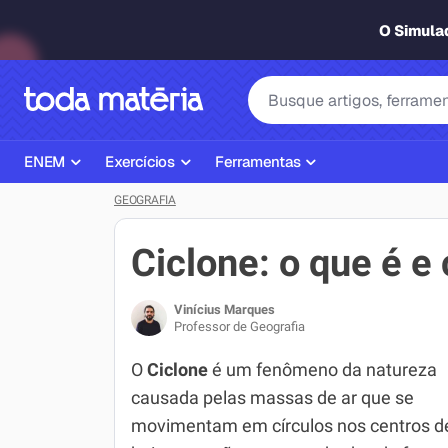
O Simul
ENEM
Exercícios
Ferramentas
GEOGRAFIA
Página Inicial ENEM
ENEM
Ajudante de Dever de Casa
Plano de Estudos
Matemática
Corretor de Redação
Ciclone: o que é 
Matérias do ENEM
Português
Exercícios
Vinícius Marques
Corretor de Redação
História
Gerador Referências Bibliográfi
Professor de Geografia
Exercícios ENEM
Biologia
O
Ciclone
é um fenômeno da natureza
causada pelas massas de ar que se
Simulados ENEM
Inglês
movimentam em círculos nos centros d
Tira Dúvidas
Geografia