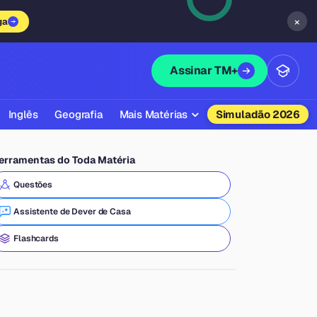
×
ga
Assinar TM+
Inglês
Geografia
Mais Matérias
Simuladão 2026
Biologia
erramentas do Toda Matéria
Química
Questões
Física
Assistente de Dever de Casa
Filosofia
Flashcards
Literatura
Sociologia
Educação Física