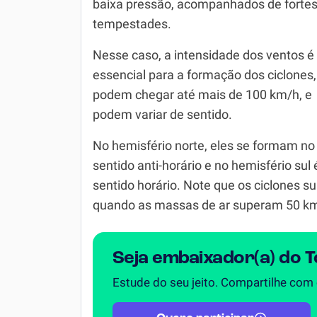
baixa pressão, acompanhados de forte
tempestades.
Simulador SiSU
Física
Química
Nesse caso, a intensidade dos ventos é
essencial para a formação dos ciclones
Todos os Exercícios
podem chegar até mais de 100 km/h, e
podem variar de sentido.
No hemisfério norte, eles se formam no
sentido anti-horário e no hemisfério sul 
sentido horário. Note que os ciclones 
quando as massas de ar superam 50 k
Seja embaixador(a) do 
Estude do seu jeito. Compartilhe com