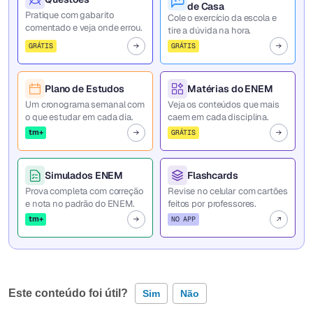
de Casa
Pratique com gabarito
Cole o exercício da escola e
comentado e veja onde errou.
tire a dúvida na hora.
GRÁTIS
GRÁTIS
Plano de Estudos
Matérias do ENEM
Um cronograma semanal com
Veja os conteúdos que mais
o que estudar em cada dia.
caem em cada disciplina.
tm+
GRÁTIS
Simulados ENEM
Flashcards
Prova completa com correção
Revise no celular com cartões
e nota no padrão do ENEM.
feitos por professores.
tm+
NO APP
Este conteúdo foi útil?
Sim
Não