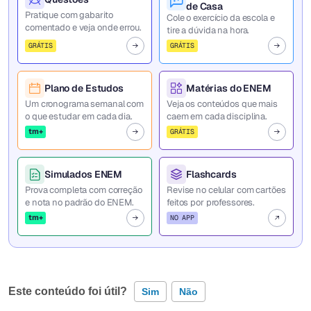
de Casa
Pratique com gabarito
Cole o exercício da escola e
comentado e veja onde errou.
tire a dúvida na hora.
GRÁTIS
GRÁTIS
Plano de Estudos
Matérias do ENEM
Um cronograma semanal com
Veja os conteúdos que mais
o que estudar em cada dia.
caem em cada disciplina.
tm+
GRÁTIS
Simulados ENEM
Flashcards
Prova completa com correção
Revise no celular com cartões
e nota no padrão do ENEM.
feitos por professores.
tm+
NO APP
Este conteúdo foi útil?
Sim
Não